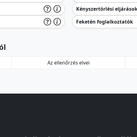
Kényszertörlési eljáráso
Feketén foglalkoztatók
ól
Az ellenőrzés elvei