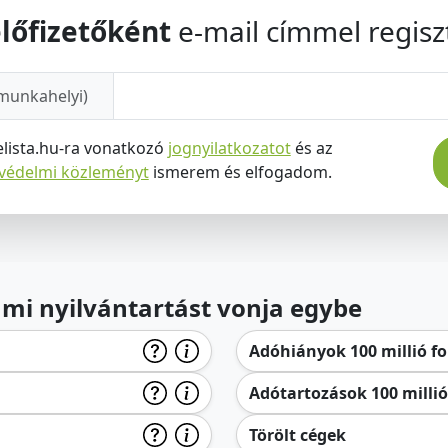
lőfizetőként
e-mail címmel regiszt
munkahelyi)
elista.hu-ra vonatkozó
jognyilatkozatot
és az
tvédelmi közleményt
ismerem és elfogadom.
lami nyilvántartást vonja egybe
Adóhiányok 100 millió for
Adótartozások 100 millió 
Törölt cégek