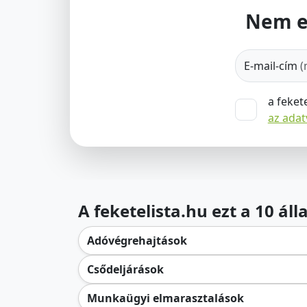
Nem e
E-mail-cím
(
a feket
az ada
A feketelista.hu ezt a 10 ál
Adóvégrehajtások
Csődeljárások
Munkaügyi elmarasztalások