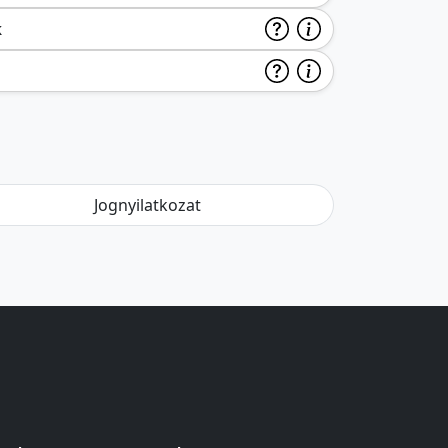
k
Jognyilatkozat