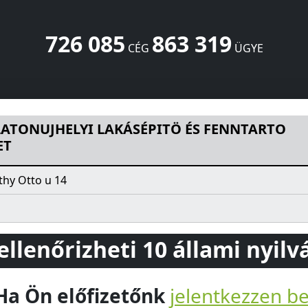
726 085
863 319
CÉG
ÜGYE
AKÁSÉPITÖ ÉS FENNTARTO SZÖVETKEZET
Bláthy Otto u 14
Si
LATONUJHELYI LAKÁSÉPITÖ ÉS FENNTARTO
ET
thy Otto u 14
 ellenőrizheti 10 állami nyil
Ha Ön előfizetőnk
jelentkezzen b