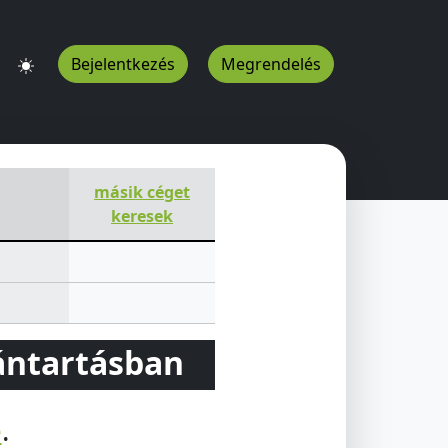
Bejelentkezés
Megrendelés
ófok
8600
HU
másik céget
keresek
vántartásban
e
.