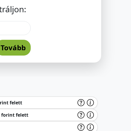
ráljon:
Tovább
int felett
forint felett