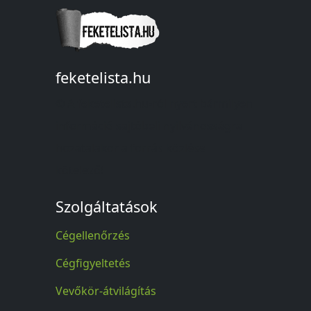
feketelista.hu
© A feketelista.hu-ról nyert bármilyen
információ sajtóbeli nyilvánosságra
hozatalakor a forrás közlése
kötelező!
Szolgáltatások
Cégellenőrzés
Cégfigyeltetés
Vevőkör-átvilágítás