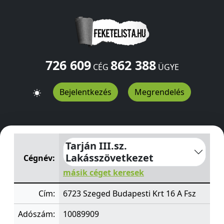
726 609
862 388
CÉG
ÜGYE
Bejelentkezés
Megrendelés
Tarján III.sz. Lakásszövetkezet
Budapesti Krt 16 A Fsz
Sz
Tarján III.sz.
Lakásszövetkezet
Cégnév:
másik céget keresek
Cím:
6723 Szeged Budapesti Krt 16 A Fsz
Adószám:
10089909