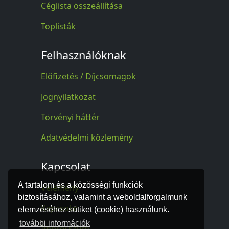
Céglista összeállítása
Toplisták
Felhasználóknak
Előfizetés / Díjcsomagok
Jognyilatkozat
Törvényi háttér
Adatvédelmi közlemény
Kapcsolat
A tartalom és a közösségi funkciók
Vélemény
biztosításához, valamint a weboldalforgalmunk
Kapcsolat
elemzéséhez sütiket (cookie) használunk.
további információk
Impresszum