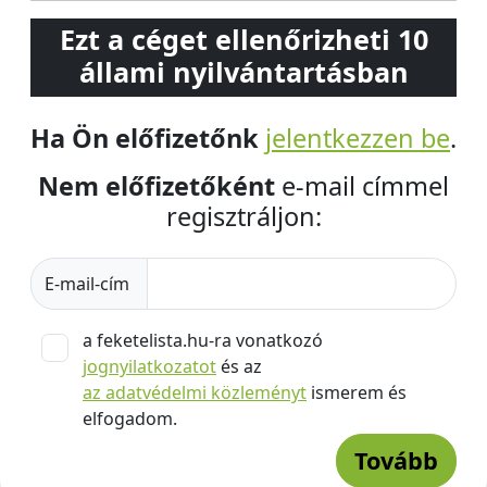
Ezt a céget ellenőrizheti 10
állami nyilvántartásban
Ha Ön előfizetőnk
jelentkezzen be
.
Nem előfizetőként
e-mail címmel
regisztráljon:
E-mail-cím
a feketelista.hu-ra vonatkozó
jognyilatkozatot
és az
az adatvédelmi közleményt
ismerem és
elfogadom.
Tovább