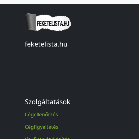
feketelista.hu
© A feketelista.hu-ról nyert bármilyen
információ sajtóbeli nyilvánosságra
hozatalakor a forrás közlése
kötelező!
Szolgáltatások
Cégellenőrzés
Cégfigyeltetés