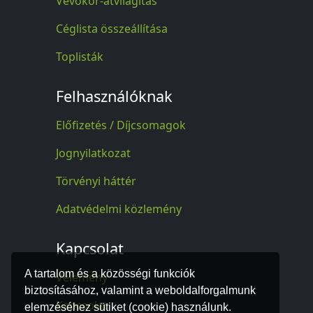
Vevőkör-átvilágítás
Céglista összeállítása
Toplisták
Felhasználóknak
Előfizetés / Díjcsomagok
Jognyilatkozat
Törvényi háttér
Adatvédelmi közlemény
Kapcsolat
A tartalom és a közösségi funkciók
Vélemény
biztosításához, valamint a weboldalforgalmunk
Kapcsolat
elemzéséhez sütiket (cookie) használunk.