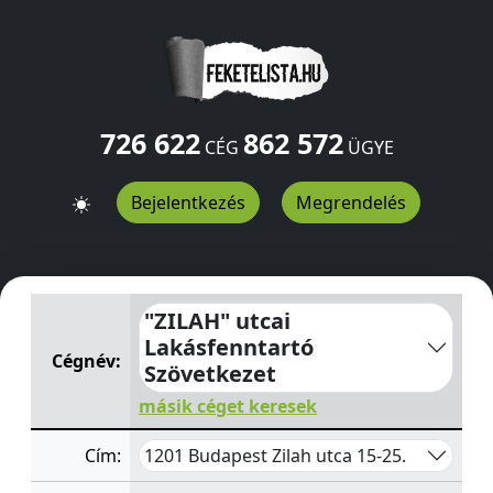
726 622
862 572
CÉG
ÜGYE
Bejelentkezés
Megrendelés
"ZILAH" utcai Lakásfenntartó Szövetkezet
Zilah utca 15-
"ZILAH" utcai
Lakásfenntartó
Cégnév:
Szövetkezet
másik céget keresek
1201 Budapest Zilah utca 15-25.
Cím: