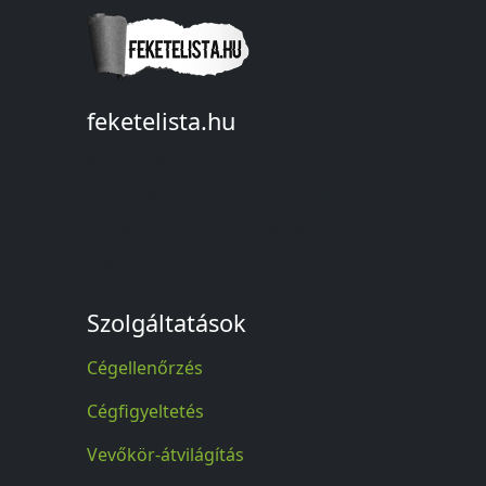
feketelista.hu
© A feketelista.hu-ról nyert bármilyen
információ sajtóbeli nyilvánosságra
hozatalakor a forrás közlése
kötelező!
Szolgáltatások
Cégellenőrzés
Cégfigyeltetés
Vevőkör-átvilágítás