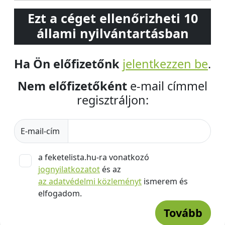
Ezt a céget ellenőrizheti 10
állami nyilvántartásban
Ha Ön előfizetőnk
jelentkezzen be
.
Nem előfizetőként
e-mail címmel
regisztráljon:
E-mail-cím
a feketelista.hu-ra vonatkozó
jognyilatkozatot
és az
az adatvédelmi közleményt
ismerem és
elfogadom.
Tovább