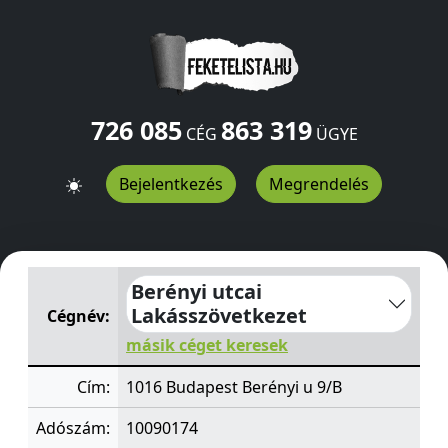
726 085
863 319
CÉG
ÜGYE
Bejelentkezés
Megrendelés
Berényi utcai Lakásszövetkezet
Berényi u 9/B
Budapest
Berényi utcai
Lakásszövetkezet
Cégnév:
másik céget keresek
Cím:
1016 Budapest Berényi u 9/B
Adószám:
10090174