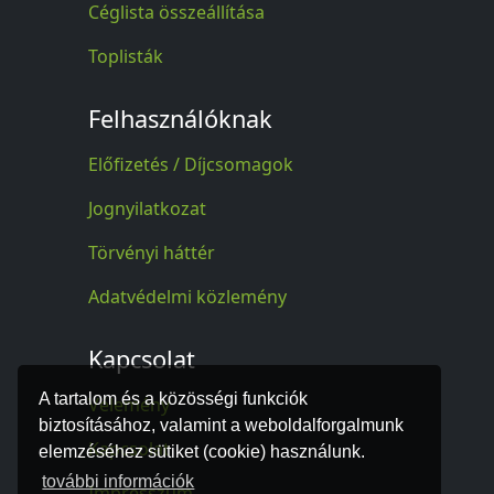
Céglista összeállítása
Toplisták
Felhasználóknak
Előfizetés / Díjcsomagok
Jognyilatkozat
Törvényi háttér
Adatvédelmi közlemény
Kapcsolat
A tartalom és a közösségi funkciók
Vélemény
biztosításához, valamint a weboldalforgalmunk
Kapcsolat
elemzéséhez sütiket (cookie) használunk.
további információk
Impresszum