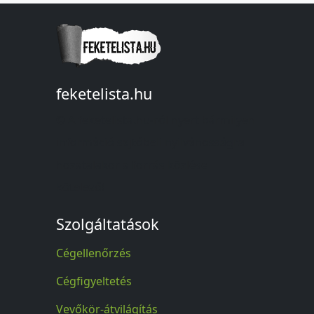
feketelista.hu
© A feketelista.hu-ról nyert bármilyen
információ sajtóbeli nyilvánosságra
hozatalakor a forrás közlése
kötelező!
Szolgáltatások
Cégellenőrzés
Cégfigyeltetés
Vevőkör-átvilágítás