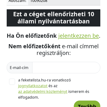
Adószám:
10090208
Ezt a céget ellenőrizheti 10
állami nyilvántartásban
Ha Ön előfizetőnk
jelentkezzen be
.
Nem előfizetőként
e-mail címmel
regisztráljon:
E-mail-cím
a feketelista.hu-ra vonatkozó
jognyilatkozatot
és az
az adatvédelmi közleményt
ismerem és
elfogadom.
Tovább