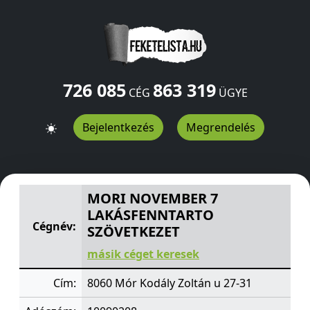
726 085
863 319
CÉG
ÜGYE
Bejelentkezés
Megrendelés
MORI NOVEMBER 7 LAKÁSFENNTARTO SZÖVETKEZET
Ko
MORI NOVEMBER 7
LAKÁSFENNTARTO
Cégnév:
SZÖVETKEZET
másik céget keresek
Cím:
8060 Mór Kodály Zoltán u 27-31