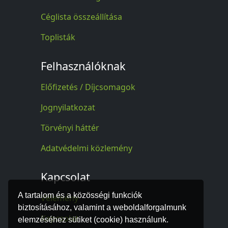
Céglista összeállítása
Toplisták
Felhasználóknak
Előfizetés / Díjcsomagok
Jognyilatkozat
Törvényi háttér
Adatvédelmi közlemény
Kapcsolat
A tartalom és a közösségi funkciók
Vélemény
biztosításához, valamint a weboldalforgalmunk
Kapcsolat
elemzéséhez sütiket (cookie) használunk.