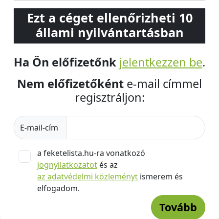
Ezt a céget ellenőrizheti 10
állami nyilvántartásban
Ha Ön előfizetőnk
jelentkezzen be
.
Nem előfizetőként
e-mail címmel
regisztráljon:
E-mail-cím
a feketelista.hu-ra vonatkozó
jognyilatkozatot
és az
az adatvédelmi közleményt
ismerem és
elfogadom.
Tovább