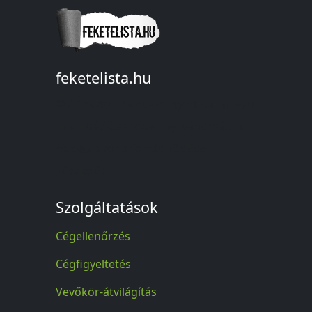
feketelista.hu
© A feketelista.hu-ról nyert bármilyen
információ sajtóbeli nyilvánosságra
hozatalakor a forrás közlése
kötelező!
Szolgáltatások
Cégellenőrzés
Cégfigyeltetés
Vevőkör-átvilágítás