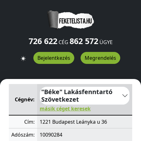
726 622
862 572
CÉG
ÜGYE
Bejelentkezés
Megrendelés
"Béke" Lakásfenntartó Szövetkezet
Leányka u 36
Budap
"Béke" Lakásfenntartó
Szövetkezet
Cégnév:
másik céget keresek
Cím:
1221 Budapest Leányka u 36
Adószám:
10090284