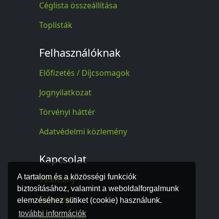
Céglista összeállítása
Toplisták
Felhasználóknak
Előfizetés / Díjcsomagok
Jognyilatkozat
Törvényi háttér
Adatvédelmi közlemény
Kapcsolat
A tartalom és a közösségi funkciók
Vélemény
biztosításához, valamint a weboldalforgalmunk
Kapcsolat
elemzéséhez sütiket (cookie) használunk.
további információk
Impresszum