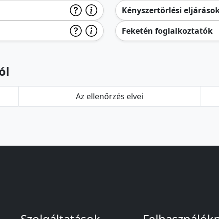
Kényszertörlési eljáráso
Feketén foglalkoztatók
ól
Az ellenőrzés elvei
Szolgáltatások
Felhasználók