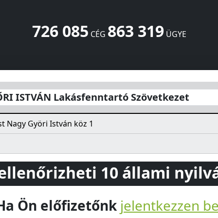
726 085
863 319
CÉG
ÜGYE
nntartó Szövetkezet
Nagy Györi István köz 1
Budapest
120
RI ISTVÁN Lakásfenntartó Szövetkezet
t Nagy Györi István köz 1
 ellenőrizheti 10 állami nyil
Ha Ön előfizetőnk
jelentkezzen b