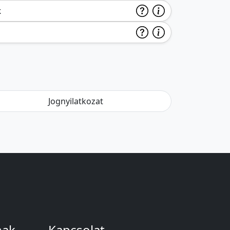
k
Jognyilatkozat
nak
Kapcsolat