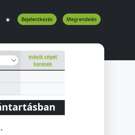
Bejelentkezés
Megrendelés
1
HU
másik céget
keresek
vántartásban
e
.