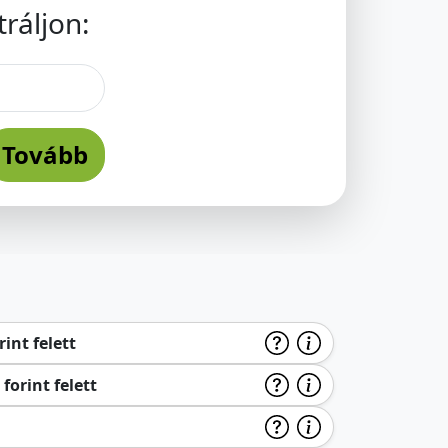
ráljon:
Tovább
int felett
forint felett