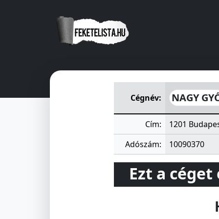
NAGY GYŐRI ISTVÁN Lakásfe
NAGY GYŐ
Cégnév:
Cím:
1201 Budapes
Adószám:
10090370
Ezt a céget