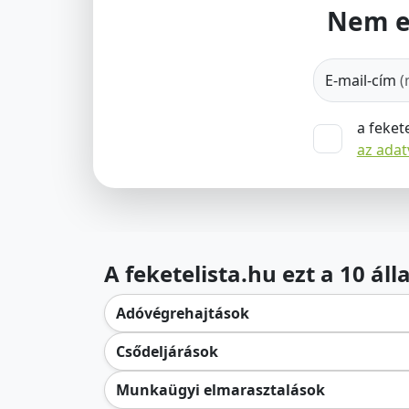
Nem e
E-mail-cím
(
a feket
az ada
A feketelista.hu ezt a 10 ál
Adóvégrehajtások
Csődeljárások
Munkaügyi elmarasztalások