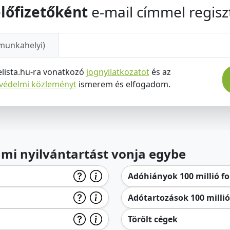
lőfizetőként
e-mail címmel regiszt
munkahelyi)
elista.hu-ra vonatkozó
jognyilatkozatot
és az
tvédelmi közleményt
ismerem és elfogadom.
lami nyilvántartást vonja egybe
Adóhiányok 100 millió for
Adótartozások 100 millió 
Törölt cégek