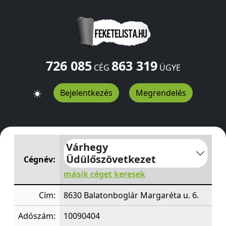
726 085
863 319
CÉG
ÜGYE
Bejelentkezés
Megrendelés
Várhegy Üdülőszövetkezet
Margaréta u. 6.
Balatonbogl
Várhegy
Üdülőszövetkezet
Cégnév:
másik céget keresek
Cím:
8630 Balatonboglár Margaréta u. 6.
Adószám:
10090404