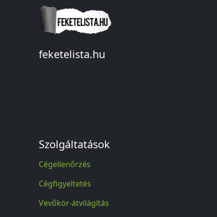
feketelista.hu
© A feketelista.hu-ról nyert bármilyen
információ sajtóbeli nyilvánosságra
hozatalakor a forrás közlése
kötelező!
Szolgáltatások
Cégellenőrzés
Cégfigyeltetés
Vevőkör-átvilágítás