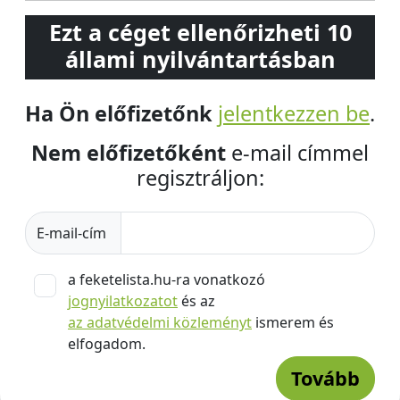
Ezt a céget ellenőrizheti 10
állami nyilvántartásban
Ha Ön előfizetőnk
jelentkezzen be
.
Nem előfizetőként
e-mail címmel
regisztráljon:
E-mail-cím
a feketelista.hu-ra vonatkozó
jognyilatkozatot
és az
az adatvédelmi közleményt
ismerem és
elfogadom.
Tovább