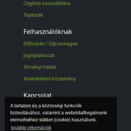
Céglista összeállítása
Toplisták
Felhasználóknak
Előfizetés / Díjcsomagok
Jognyilatkozat
Törvényi háttér
Adatvédelmi közlemény
Kapcsolat
A tartalom és a közösségi funkciók
Vélemény
biztosításához, valamint a weboldalforgalmunk
Kapcsolat
elemzéséhez sütiket (cookie) használunk.
további információk
Impresszum