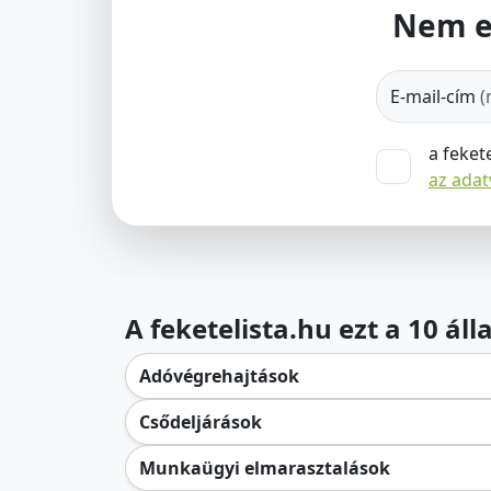
Nem e
E-mail-cím
(
a feket
az ada
A feketelista.hu ezt a 10 ál
Adóvégrehajtások
Csődeljárások
Munkaügyi elmarasztalások