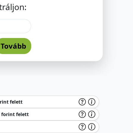
ráljon:
Tovább
int felett
forint felett