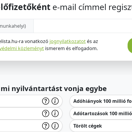
lőfizetőként
e-mail címmel regiszt
munkahelyi)
elista.hu-ra vonatkozó
jognyilatkozatot
és az
tvédelmi közleményt
ismerem és elfogadom.
lami nyilvántartást vonja egybe
Adóhiányok 100 millió for
Adótartozások 100 millió 
Törölt cégek