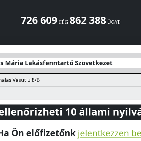
726 609
862 388
CÉG
ÜGYE
artó Szövetkezet
Vasut u 8/B
Kiskunhalas
6400
HU
s Mária Lakásfenntartó Szövetkezet
alas Vasut u 8/B
 ellenőrizheti 10 állami nyil
Ha Ön előfizetőnk
jelentkezzen b