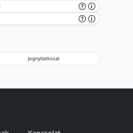
k
Jognyilatkozat
nak
Kapcsolat