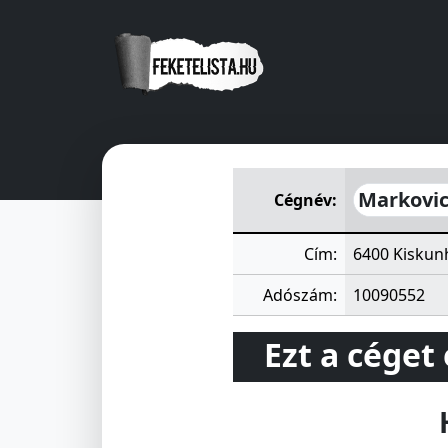
Markovics Mária Lakásfennt
Markovic
Cégnév:
Cím:
6400 Kiskunh
Adószám:
10090552
Ezt a céget