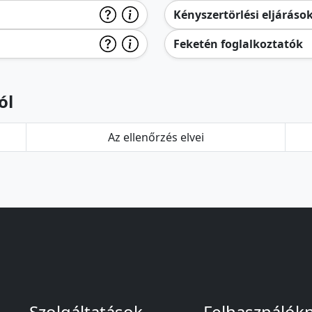
Kényszertörlési eljáráso
Feketén foglalkoztatók
ól
Az ellenőrzés elvei
Szolgáltatások
Felhasználók