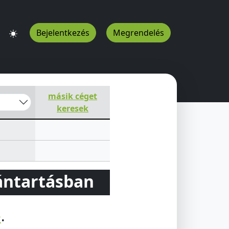
Bejelentkezés
Megrendelés
másik céget
keresek
vántartásban
e
.