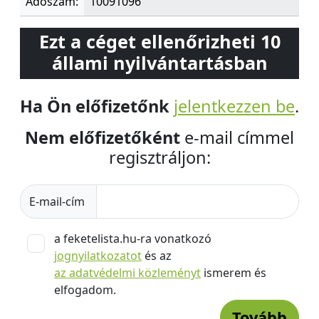
Adószám:
10091096
Ezt a céget ellenőrizheti 10
állami nyilvántartásban
Ha Ön előfizetőnk
jelentkezzen be
.
Nem előfizetőként
e-mail címmel
regisztráljon:
E-mail-cím
a feketelista.hu-ra vonatkozó
jognyilatkozatot
és az
az adatvédelmi közleményt
ismerem és
elfogadom.
Tovább