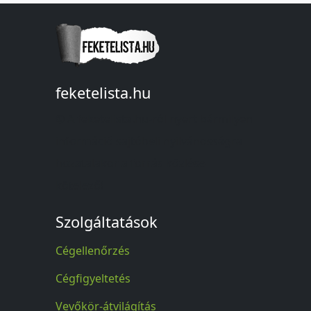
feketelista.hu
© A feketelista.hu-ról nyert bármilyen
információ sajtóbeli nyilvánosságra
hozatalakor a forrás közlése
kötelező!
Szolgáltatások
Cégellenőrzés
Cégfigyeltetés
Vevőkör-átvilágítás