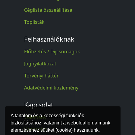
Céglista összeállítása
Toplisták
Felhasználóknak
Előfizetés / Díjcsomagok
Jognyilatkozat
Törvényi háttér
Adatvédelmi közlemény
Kapcsolat
A tartalom és a közösségi funkciók
Vélemény
biztosításához, valamint a weboldalforgalmunk
Kapcsolat
elemzéséhez sütiket (cookie) használunk.