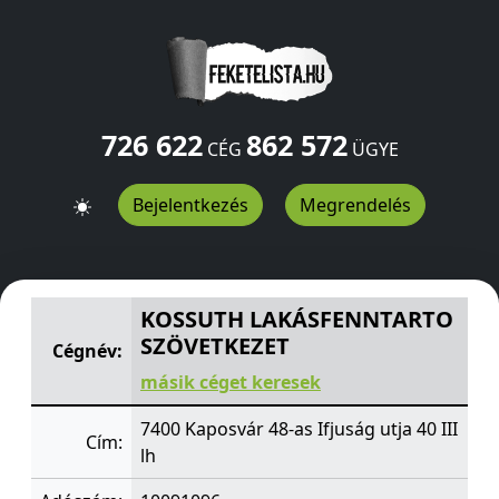
726 622
862 572
CÉG
ÜGYE
Bejelentkezés
Megrendelés
KOSSUTH LAKÁSFENNTARTO SZÖVETKEZET
48-as Ifjuság
KOSSUTH LAKÁSFENNTARTO
SZÖVETKEZET
Cégnév:
másik céget keresek
7400 Kaposvár 48-as Ifjuság utja 40 III
Cím:
lh