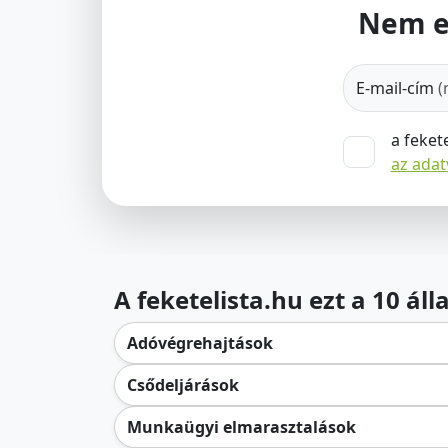
Nem e
E-mail-cím
(
a feket
az ada
A feketelista.hu ezt a 10 ál
Adóvégrehajtások
Csődeljárások
Munkaügyi elmarasztalások