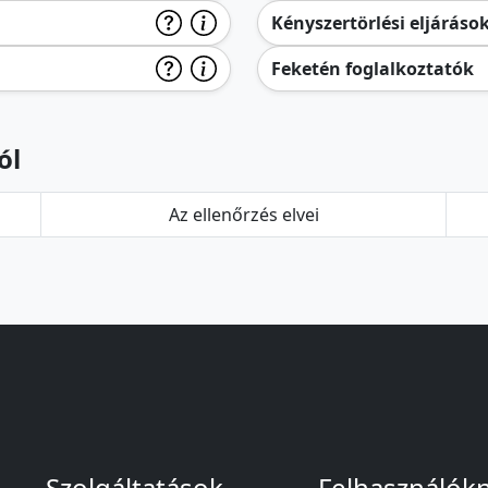
Kényszertörlési eljáráso
Feketén foglalkoztatók
ól
Az ellenőrzés elvei
Szolgáltatások
Felhasználók