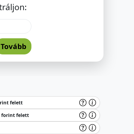
ráljon:
Tovább
int felett
forint felett