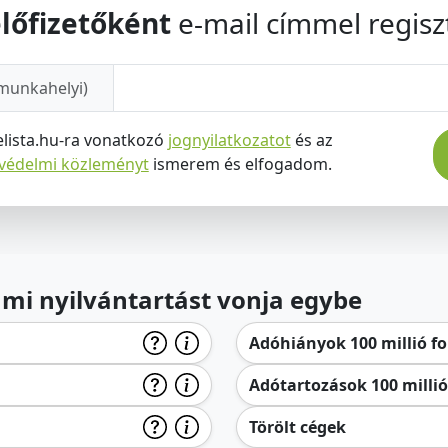
lőfizetőként
e-mail címmel regiszt
munkahelyi)
elista.hu-ra vonatkozó
jognyilatkozatot
és az
tvédelmi közleményt
ismerem és elfogadom.
lami nyilvántartást vonja egybe
Adóhiányok 100 millió for
Adótartozások 100 millió 
Törölt cégek