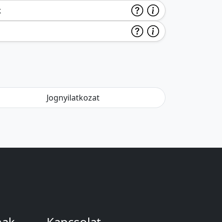
k
Jognyilatkozat
nak
Kapcsolat