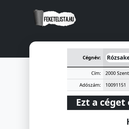
Rózsakerti Lakásfenntartó S
Rózsake
Cégnév:
Cím:
2000 Szent
Adószám:
10091151
Ezt a céget