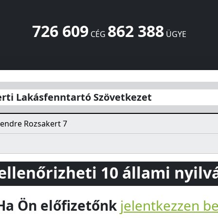
726 609
862 388
CÉG
ÜGYE
zövetkezet
Rozsakert 7
Szentendre
2000
HU
rti Lakásfenntartó Szövetkezet
endre Rozsakert 7
 ellenőrizheti 10 állami nyil
Ha Ön előfizetőnk
jelentkezzen b