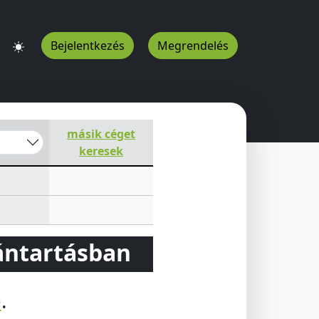
Bejelentkezés
Megrendelés
másik céget
keresek
vántartásban
e
.