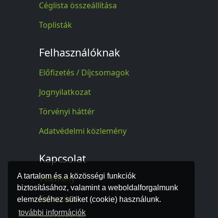
Céglista összeállítása
Toplisták
Felhasználóknak
Előfizetés / Díjcsomagok
Jognyilatkozat
Törvényi háttér
Adatvédelmi közlemény
Kapcsolat
A tartalom és a közösségi funkciók
Vélemény
biztosításához, valamint a weboldalforgalmunk
Kapcsolat
elemzéséhez sütiket (cookie) használunk.
további információk
Impresszum