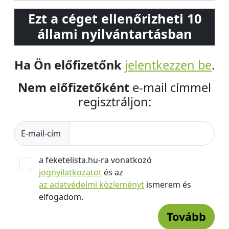
Ezt a céget ellenőrizheti 10
állami nyilvántartásban
Ha Ön előfizetőnk
jelentkezzen be
.
Nem előfizetőként
e-mail címmel
regisztráljon:
E-mail-cím
a feketelista.hu-ra vonatkozó
jognyilatkozatot
és az
az adatvédelmi közleményt
ismerem és
elfogadom.
Tovább