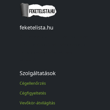
feketelista.hu
© A feketelista.hu-ról nyert bármilyen
információ sajtóbeli nyilvánosságra
hozatalakor a forrás közlése
kötelező!
Szolgáltatások
Cégellenőrzés
Cégfigyeltetés
Vevőkör-átvilágítás