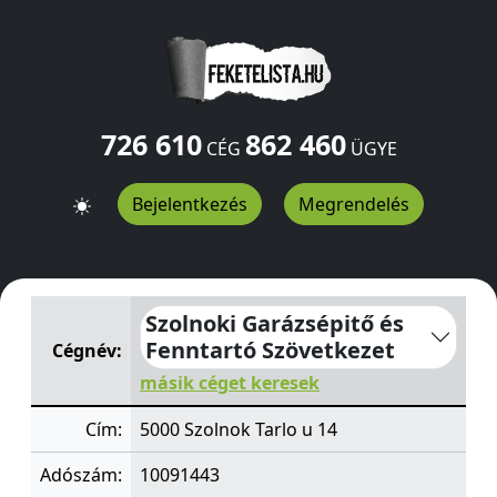
726 610
862 460
CÉG
ÜGYE
Bejelentkezés
Megrendelés
Szolnoki Garázsépitő és Fenntartó Szövetkezet
Tarlo u 
Szolnoki Garázsépitő és
Fenntartó Szövetkezet
Cégnév:
másik céget keresek
Cím:
5000 Szolnok Tarlo u 14
Adószám:
10091443