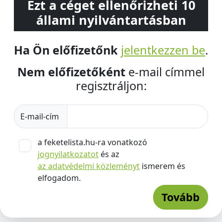
Ezt a céget ellenőrizheti 10
állami nyilvántartásban
Ha Ön előfizetőnk
jelentkezzen be
.
Nem előfizetőként
e-mail címmel
regisztráljon:
E-mail-cím
a feketelista.hu-ra vonatkozó
jognyilatkozatot
és az
az adatvédelmi közleményt
ismerem és
elfogadom.
Tovább