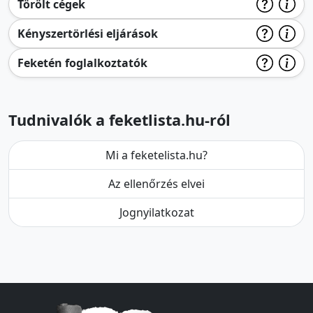
Törölt cégek
Kényszertörlési eljárások
Feketén foglalkoztatók
Tudnivalók a feketlista.hu-ról
Mi a feketelista.hu?
Az ellenőrzés elvei
Jognyilatkozat