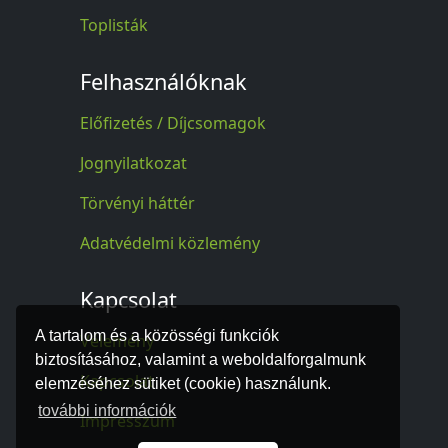
Toplisták
Felhasználóknak
Előfizetés / Díjcsomagok
Jognyilatkozat
Törvényi háttér
Adatvédelmi közlemény
Kapcsolat
A tartalom és a közösségi funkciók
Vélemény
biztosításához, valamint a weboldalforgalmunk
Kapcsolat
elemzéséhez sütiket (cookie) használunk.
további információk
Impresszum