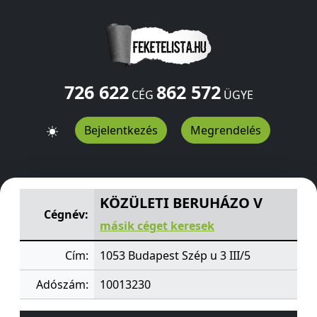
726 622
862 572
CÉG
ÜGYE
Bejelentkezés
Megrendelés
KÖZÜLETI BERUHÁZO V
Szép u 3 III/5
Budapest
1053
H
KÖZÜLETI BERUHÁZO V
Cégnév:
másik céget keresek
Cím:
1053 Budapest Szép u 3 III/5
Adószám:
10013230