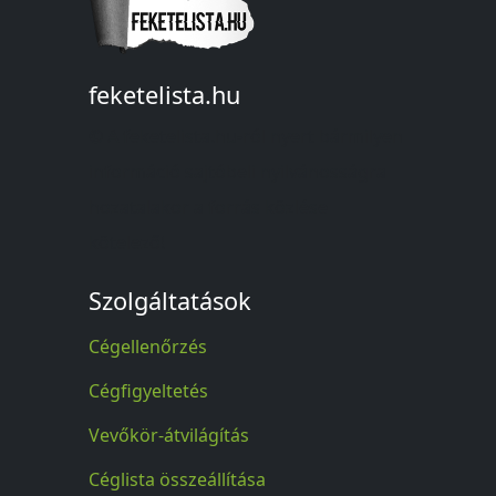
feketelista.hu
© A feketelista.hu-ról nyert bármilyen
információ sajtóbeli nyilvánosságra
hozatalakor a forrás közlése
kötelező!
Szolgáltatások
Cégellenőrzés
Cégfigyeltetés
Vevőkör-átvilágítás
Céglista összeállítása