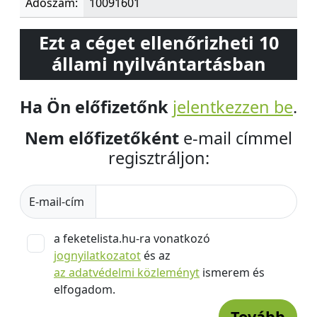
Adószám:
10091601
Ezt a céget ellenőrizheti 10
állami nyilvántartásban
Ha Ön előfizetőnk
jelentkezzen be
.
Nem előfizetőként
e-mail címmel
regisztráljon:
E-mail-cím
a feketelista.hu-ra vonatkozó
jognyilatkozatot
és az
az adatvédelmi közleményt
ismerem és
elfogadom.
Tovább