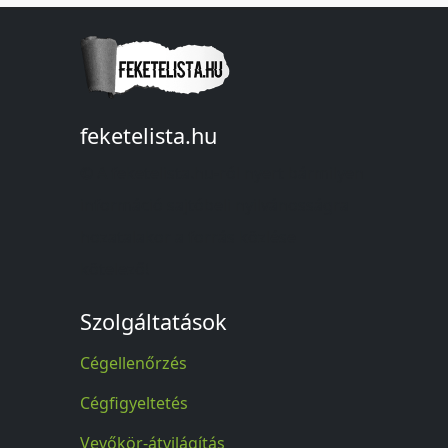
feketelista.hu
© A feketelista.hu-ról nyert bármilyen
információ sajtóbeli nyilvánosságra
hozatalakor a forrás közlése
kötelező!
Szolgáltatások
Cégellenőrzés
Cégfigyeltetés
Vevőkör-átvilágítás