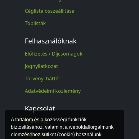
Céglista összeállítása
Toplisták
Felhasználóknak
Előfizetés / Díjcsomagok
Jognyilatkozat
Törvényi háttér
Adatvédelmi közlemény
Kapcsolat
A tartalom és a közösségi funkciók
Vélemény
biztosításához, valamint a weboldalforgalmunk
Kapcsolat
elemzéséhez sütiket (cookie) használunk.