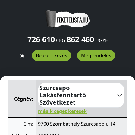
726 610
862 460
CÉG
ÜGYE
Bejelentkezés
Megrendelés
Szürcsapó Lakásfenntartó Szövetkezet
Szürcsapo u 14
Szürcsapó
Lakásfenntartó
Cégnév:
Szövetkezet
másik céget keresek
Cím:
9700 Szombathely Szürcsapo u 14