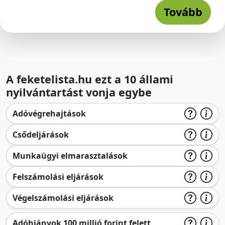
Tovább
A feketelista.hu ezt a 10 állami
nyilvántartást vonja egybe
Adóvégrehajtások
Csődeljárások
Munkaügyi elmarasztalások
Felszámolási eljárások
Végelszámolási eljárások
Adóhiányok 100 millió forint felett