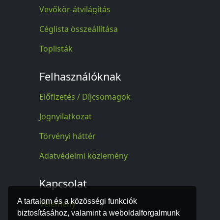
Vevőkör-átvilágítás
Céglista összeállítása
Toplisták
Felhasználóknak
Előfizetés / Díjcsomagok
Jognyilatkozat
Törvényi háttér
Adatvédelmi közlemény
Kapcsolat
A tartalom és a közösségi funkciók
Vélemény
biztosításához, valamint a weboldalforgalmunk