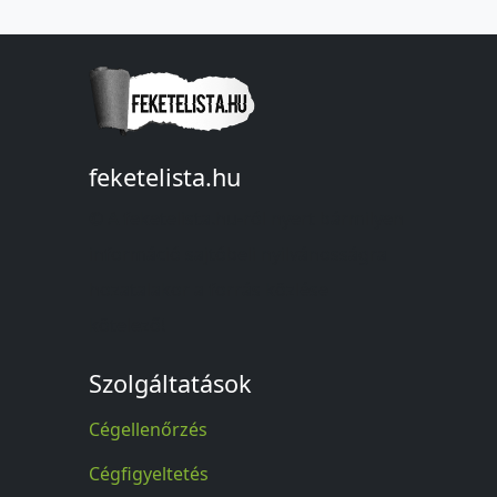
feketelista.hu
© A feketelista.hu-ról nyert bármilyen
információ sajtóbeli nyilvánosságra
hozatalakor a forrás közlése
kötelező!
Szolgáltatások
Cégellenőrzés
Cégfigyeltetés