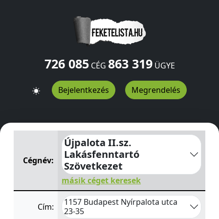
726 085
863 319
CÉG
ÜGYE
Bejelentkezés
Megrendelés
Újpalota II.sz. Lakásfenntartó Szövetkezet
Nyírpalota ut
Újpalota II.sz.
Lakásfenntartó
Cégnév:
Szövetkezet
másik céget keresek
1157 Budapest Nyírpalota utca
Cím:
23-35