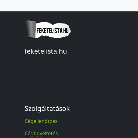
feketelista.hu
© A feketelista.hu-ról nyert bármilyen
információ sajtóbeli nyilvánosságra
hozatalakor a forrás közlése
kötelező!
Szolgáltatások
Cégellenőrzés
Cégfigyeltetés