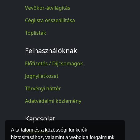
Vevőkör-átvilágítás
Céglista összeállítása
Toplisták
Felhasználóknak
Előfizetés / Díjcsomagok
Jognyilatkozat
Törvényi háttér
Adatvédelmi közlemény
Kapcsolat
A tartalom és a közösségi funkciók
Vélemény
biztosításához, valamint a weboldalforgalmunk