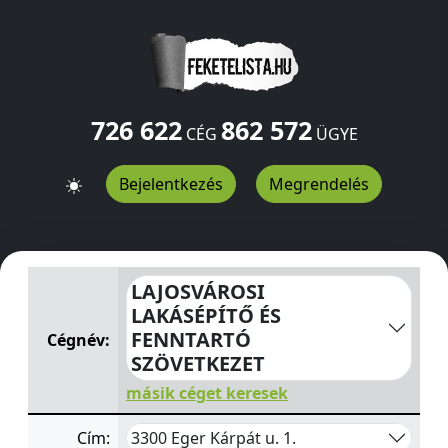
726 622
862 572
CÉG
ÜGYE
Bejelentkezés
Megrendelés
LAJOSVÁROSI LAKÁSÉPÍTŐ ÉS FENNTARTÓ SZÖVETKEZE
LAJOSVÁROSI
LAKÁSÉPÍTŐ ÉS
FENNTARTÓ
Cégnév:
SZÖVETKEZET
másik céget keresek
3300 Eger Kárpát u. 1.
Cím: