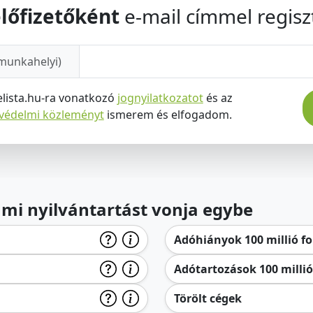
lőfizetőként
e-mail címmel regiszt
munkahelyi)
elista.hu-ra vonatkozó
jognyilatkozatot
és az
tvédelmi közleményt
ismerem és elfogadom.
lami nyilvántartást vonja egybe
Adóhiányok 100 millió for
Adótartozások 100 millió 
Törölt cégek