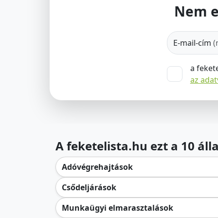
Nem e
E-mail-cím
(
a feket
az ada
A feketelista.hu ezt a 10 ál
Adóvégrehajtások
Csődeljárások
Munkaügyi elmarasztalások