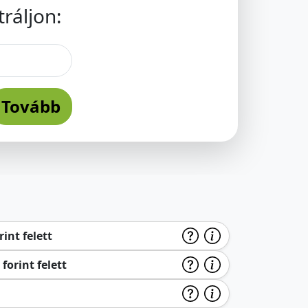
ráljon:
Tovább
int felett
forint felett