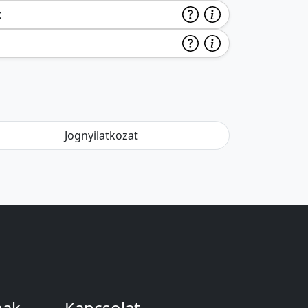
k
Jognyilatkozat
nak
Kapcsolat