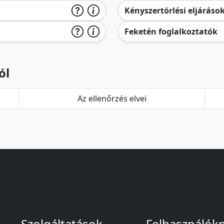
Kényszertörlési eljáráso
Feketén foglalkoztatók
ól
Az ellenőrzés elvei
Szolgáltatások
Felhasználók