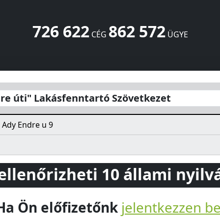
726 622
862 572
CÉG
ÜGYE
rtó Szövetkezet
Ady Endre u 9
Monor
2200
HU
re úti" Lakásfenntartó Szövetkezet
Ady Endre u 9
 ellenőrizheti 10 állami nyil
Ha Ön előfizetőnk
jelentkezzen b