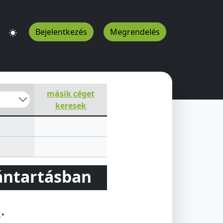
Bejelentkezés
Megrendelés
másik céget
keresek
vántartásban
e
.