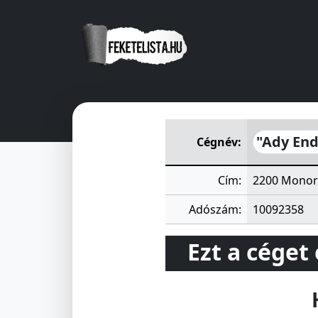
"Ady Endre úti" Lakásfennta
"Ady End
Cégnév:
Cím:
2200 Monor 
Adószám:
10092358
Ezt a céget