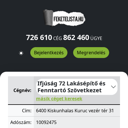
726 610
862 460
CÉG
ÜGYE
Bejelentkezés
Megrendelés
Ifjúság 72 Lakásépítő és Fenntartó Szövetkezet
Kuruc ve
Ifjúság 72 Lakásépítő és
Fenntartó Szövetkezet
Cégnév:
másik céget keresek
Cím:
6400 Kiskunhalas Kuruc vezér tér 31
Adószám:
10092475