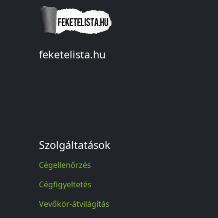
feketelista.hu
© A feketelista.hu-ról nyert bármilyen
információ sajtóbeli nyilvánosságra
hozatalakor a forrás közlése
kötelező!
Szolgáltatások
Cégellenőrzés
Cégfigyeltetés
Vevőkör-átvilágítás