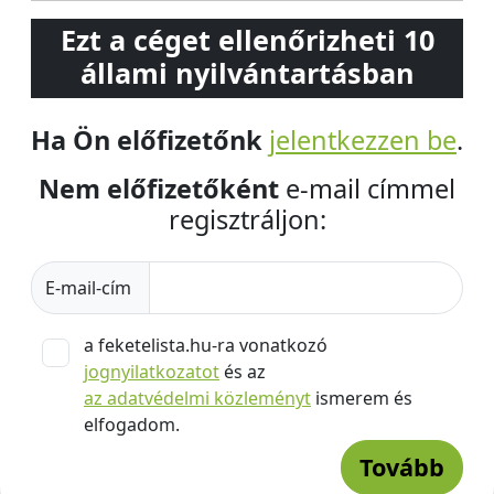
Ezt a céget ellenőrizheti 10
állami nyilvántartásban
Ha Ön előfizetőnk
jelentkezzen be
.
Nem előfizetőként
e-mail címmel
regisztráljon:
E-mail-cím
a feketelista.hu-ra vonatkozó
jognyilatkozatot
és az
az adatvédelmi közleményt
ismerem és
elfogadom.
Tovább