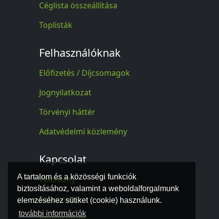
Céglista összeállítása
Toplisták
Felhasználóknak
Előfizetés / Díjcsomagok
Jognyilatkozat
Törvényi háttér
Adatvédelmi közlemény
Kapcsolat
A tartalom és a közösségi funkciók
Vélemény
biztosításához, valamint a weboldalforgalmunk
Kapcsolat
elemzéséhez sütiket (cookie) használunk.
további információk
Impresszum