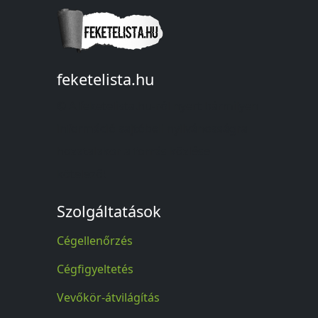
feketelista.hu
© A feketelista.hu-ról nyert bármilyen
információ sajtóbeli nyilvánosságra
hozatalakor a forrás közlése
kötelező!
Szolgáltatások
Cégellenőrzés
Cégfigyeltetés
Vevőkör-átvilágítás