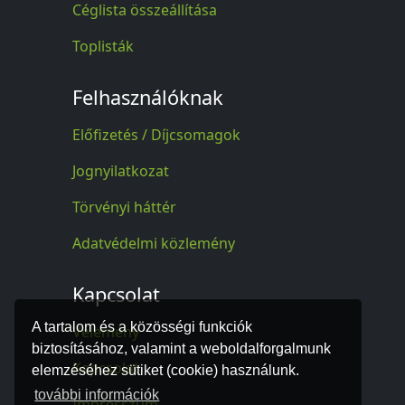
Céglista összeállítása
Toplisták
Felhasználóknak
Előfizetés / Díjcsomagok
Jognyilatkozat
Törvényi háttér
Adatvédelmi közlemény
Kapcsolat
A tartalom és a közösségi funkciók
Vélemény
biztosításához, valamint a weboldalforgalmunk
Kapcsolat
elemzéséhez sütiket (cookie) használunk.
további információk
Impresszum