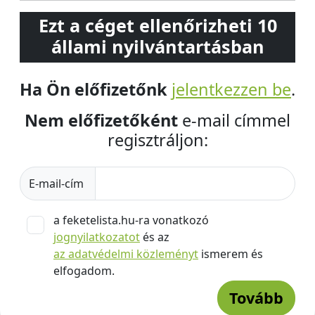
Ezt a céget ellenőrizheti 10
állami nyilvántartásban
Ha Ön előfizetőnk
jelentkezzen be
.
Nem előfizetőként
e-mail címmel
regisztráljon:
E-mail-cím
a feketelista.hu-ra vonatkozó
jognyilatkozatot
és az
az adatvédelmi közleményt
ismerem és
elfogadom.
Tovább