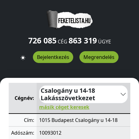
726 085
863 319
CÉG
ÜGYE
Bejelentkezés
Megrendelés
Csalogány u 14-18 Lakásszövetkezet
Csalogány u 14-18
Csalogány u 14-18
Lakásszövetkezet
Cégnév:
másik céget keresek
Cím:
1015 Budapest Csalogány u 14-18
Adószám:
10093012