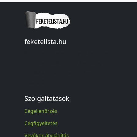
feketelista.hu
© A feketelista.hu-ról nyert bármilyen
információ sajtóbeli nyilvánosságra
hozatalakor a forrás közlése
kötelező!
Szolgáltatások
Cégellenőrzés
Cégfigyeltetés
Vevőkör-átvilágítás