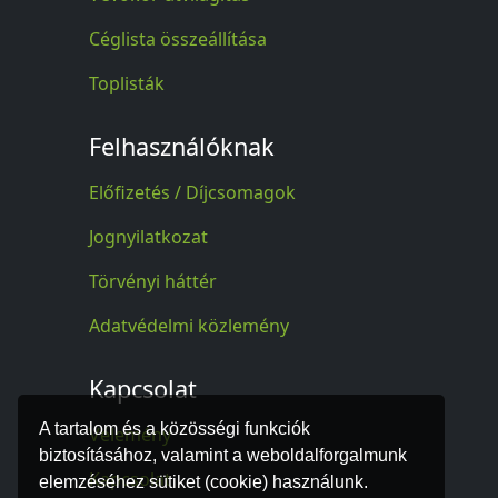
Céglista összeállítása
Toplisták
Felhasználóknak
Előfizetés / Díjcsomagok
Jognyilatkozat
Törvényi háttér
Adatvédelmi közlemény
Kapcsolat
A tartalom és a közösségi funkciók
Vélemény
biztosításához, valamint a weboldalforgalmunk
Kapcsolat
elemzéséhez sütiket (cookie) használunk.