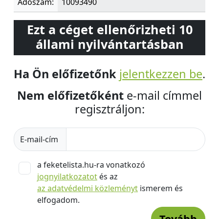
Adószám:
10093490
Ezt a céget ellenőrizheti 10
állami nyilvántartásban
Ha Ön előfizetőnk
jelentkezzen be
.
Nem előfizetőként
e-mail címmel
regisztráljon:
E-mail-cím
a feketelista.hu-ra vonatkozó
jognyilatkozatot
és az
az adatvédelmi közleményt
ismerem és
elfogadom.
Tovább