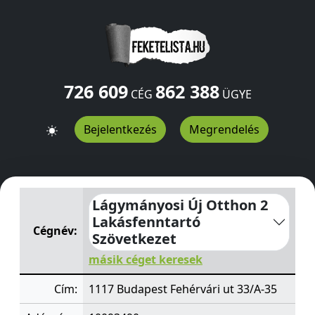
726 609
862 388
CÉG
ÜGYE
Bejelentkezés
Megrendelés
Lágymányosi Új Otthon 2 Lakásfenntartó Szövetkezet
F
Lágymányosi Új Otthon 2
Lakásfenntartó
Cégnév:
Szövetkezet
másik céget keresek
Cím:
1117 Budapest Fehérvári ut 33/A-35