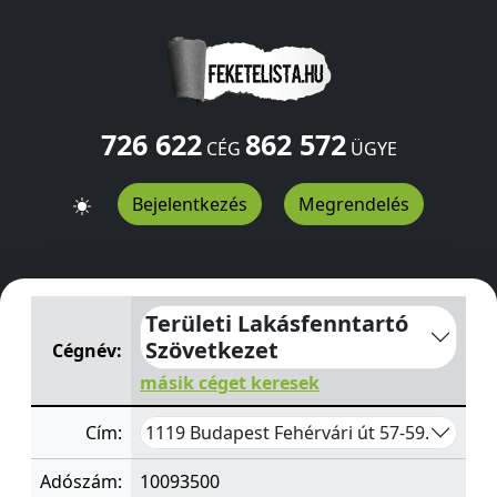
726 622
862 572
CÉG
ÜGYE
Bejelentkezés
Megrendelés
Területi Lakásfenntartó Szövetkezet
Fehérvári út 57-59.
Területi Lakásfenntartó
Szövetkezet
Cégnév:
másik céget keresek
1119 Budapest Fehérvári út 57-59.
Cím:
Adószám:
10093500