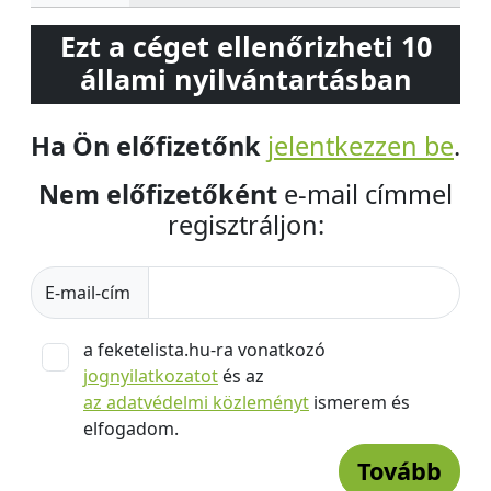
Ezt a céget ellenőrizheti 10
állami nyilvántartásban
Ha Ön előfizetőnk
jelentkezzen be
.
Nem előfizetőként
e-mail címmel
regisztráljon:
E-mail-cím
a feketelista.hu-ra vonatkozó
jognyilatkozatot
és az
az adatvédelmi közleményt
ismerem és
elfogadom.
Tovább