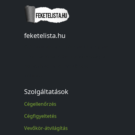
feketelista.hu
© A feketelista.hu-ról nyert bármilyen
információ sajtóbeli nyilvánosságra
hozatalakor a forrás közlése
kötelező!
Szolgáltatások
Cégellenőrzés
Cégfigyeltetés
Vevőkör-átvilágítás