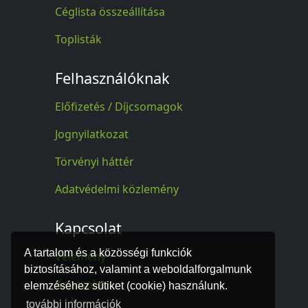
Céglista összeállítása
Toplisták
Felhasználóknak
Előfizetés / Díjcsomagok
Jognyilatkozat
Törvényi háttér
Adatvédelmi közlemény
Kapcsolat
A tartalom és a közösségi funkciók
Vélemény
biztosításához, valamint a weboldalforgalmunk
Kapcsolat
elemzéséhez sütiket (cookie) használunk.
további információk