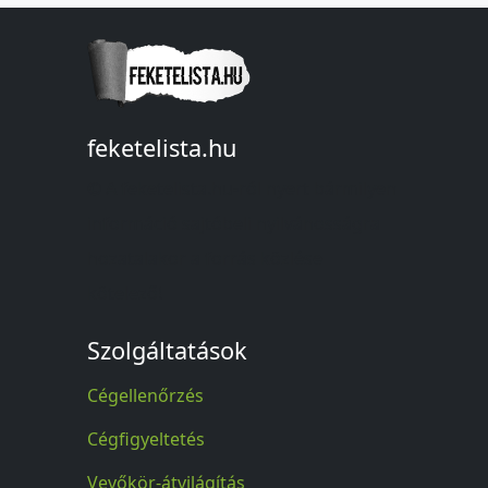
feketelista.hu
© A feketelista.hu-ról nyert bármilyen
információ sajtóbeli nyilvánosságra
hozatalakor a forrás közlése
kötelező!
Szolgáltatások
Cégellenőrzés
Cégfigyeltetés
Vevőkör-átvilágítás