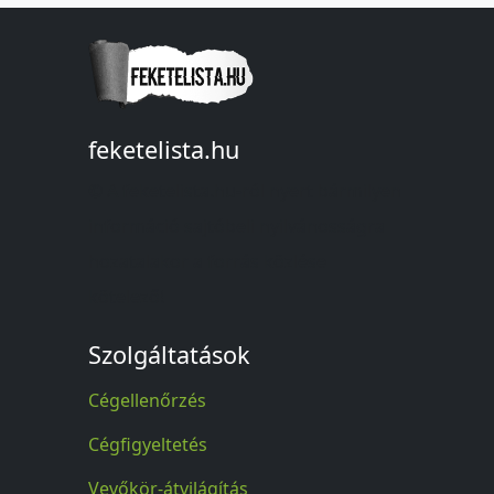
feketelista.hu
© A feketelista.hu-ról nyert bármilyen
információ sajtóbeli nyilvánosságra
hozatalakor a forrás közlése
kötelező!
Szolgáltatások
Cégellenőrzés
Cégfigyeltetés
Vevőkör-átvilágítás