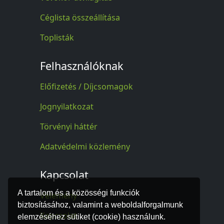
Céglista összeállítása
Toplisták
Felhasználóknak
Előfizetés / Díjcsomagok
Jognyilatkozat
Törvényi háttér
Adatvédelmi közlemény
Kapcsolat
A tartalom és a közösségi funkciók
Vélemény
biztosításához, valamint a weboldalforgalmunk
Kapcsolat
elemzéséhez sütiket (cookie) használunk.