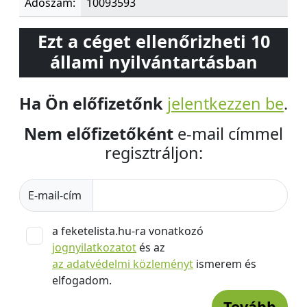
Adószám:
10093593
Ezt a céget ellenőrizheti 10
állami nyilvántartásban
Ha Ön előfizetőnk
jelentkezzen be
.
Nem előfizetőként
e-mail címmel
regisztráljon:
E-mail-cím
a feketelista.hu-ra vonatkozó
jognyilatkozatot
és az
az adatvédelmi közleményt
ismerem és
elfogadom.
Tovább