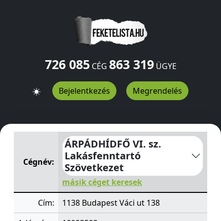
726 085
863 319
CÉG
ÜGYE
Bejelentkezés
Megrendelés
ÁRPÁDHÍDFŐ VI. sz. Lakásfenntartó Szövetkezet
Váci ut
ÁRPÁDHÍDFŐ VI. sz.
Lakásfenntartó
Cégnév:
Szövetkezet
másik céget keresek
Cím:
1138 Budapest Váci ut 138