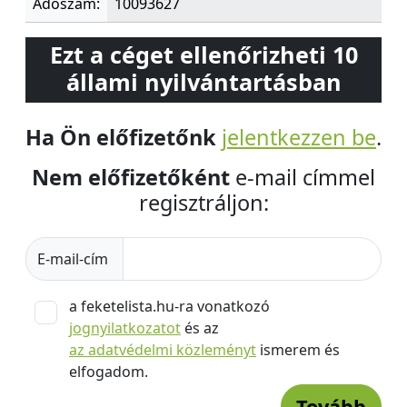
Adószám:
10093627
Ezt a céget ellenőrizheti 10
állami nyilvántartásban
Ha Ön előfizetőnk
jelentkezzen be
.
Nem előfizetőként
e-mail címmel
regisztráljon:
E-mail-cím
a feketelista.hu-ra vonatkozó
jognyilatkozatot
és az
az adatvédelmi közleményt
ismerem és
elfogadom.
Tovább