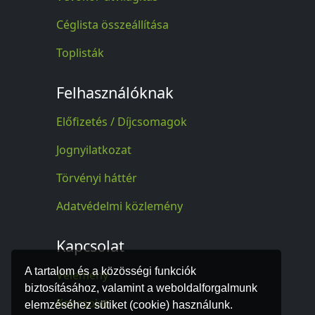
Céglista összeállítása
Toplisták
Felhasználóknak
Előfizetés / Díjcsomagok
Jognyilatkozat
Törvényi háttér
Adatvédelmi közlemény
Kapcsolat
A tartalom és a közösségi funkciók
Vélemény
biztosításához, valamint a weboldalforgalmunk
Kapcsolat
elemzéséhez sütiket (cookie) használunk.