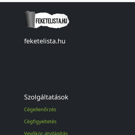
feketelista.hu
© A feketelista.hu-ról nyert bármilyen
információ sajtóbeli nyilvánosságra
hozatalakor a forrás közlése
kötelező!
Szolgáltatások
Cégellenőrzés
Cégfigyeltetés
Vevőkör-átvilágítás