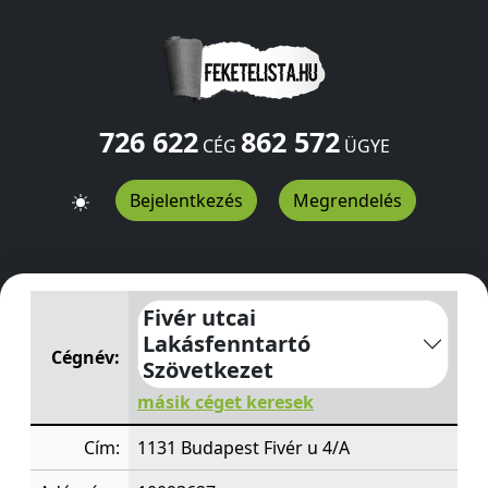
726 622
862 572
CÉG
ÜGYE
Bejelentkezés
Megrendelés
Fivér utcai Lakásfenntartó Szövetkezet
Fivér u 4/A
Buda
Fivér utcai
Lakásfenntartó
Cégnév:
Szövetkezet
másik céget keresek
Cím:
1131 Budapest Fivér u 4/A