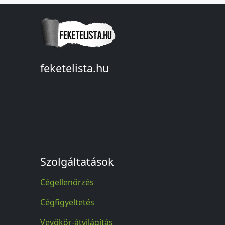
feketelista.hu
© A feketelista.hu-ról nyert bármilyen
információ sajtóbeli nyilvánosságra
hozatalakor a forrás közlése
kötelező!
Szolgáltatások
Cégellenőrzés
Cégfigyeltetés
Vevőkör-átvilágítás