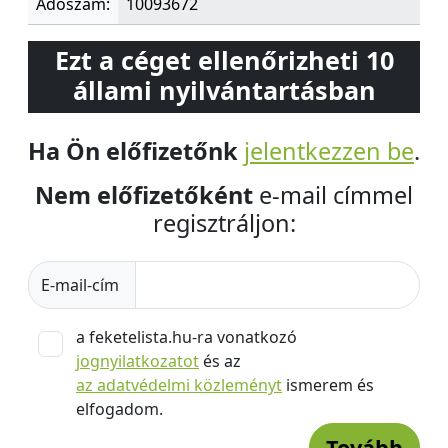
Adószám:
10093672
Ezt a céget ellenőrizheti 10
állami nyilvántartásban
Ha Ön előfizetőnk
jelentkezzen be
.
Nem előfizetőként
e-mail címmel
regisztráljon:
E-mail-cím
a feketelista.hu-ra vonatkozó
jognyilatkozatot
és az
az adatvédelmi közleményt
ismerem és
elfogadom.
Tovább