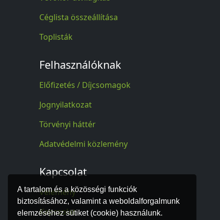
Céglista összeállítása
Toplisták
Felhasználóknak
Előfizetés / Díjcsomagok
Jognyilatkozat
Törvényi háttér
Adatvédelmi közlemény
Kapcsolat
A tartalom és a közösségi funkciók
Vélemény
biztosításához, valamint a weboldalforgalmunk
Kapcsolat
elemzéséhez sütiket (cookie) használunk.