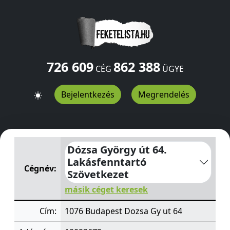
726 609
862 388
CÉG
ÜGYE
Bejelentkezés
Megrendelés
Dózsa György út 64. Lakásfenntartó Szövetkezet
Dozsa 
Dózsa György út 64.
Lakásfenntartó
Cégnév:
Szövetkezet
másik céget keresek
Cím:
1076 Budapest Dozsa Gy ut 64