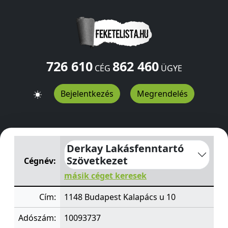
726 610
862 460
CÉG
ÜGYE
Bejelentkezés
Megrendelés
Derkay Lakásfenntartó Szövetkezet
Kalapács u 10
Buda
Derkay Lakásfenntartó
Szövetkezet
Cégnév:
másik céget keresek
Cím:
1148 Budapest Kalapács u 10
Adószám:
10093737