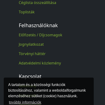
Céglista összeállítása
Toplisták
Felhasználóknak
Előfizetés / Díjcsomagok
Jognyilatkozat
Törvényi háttér
Adatvédelmi közlemény
Kapcsolat
A tartalom és a közösségi funkciók
Vélemény
biztosításához, valamint a weboldalforgalmunk
Kapcsolat
elemzéséhez sütiket (cookie) használunk.
további információk
Impresszum