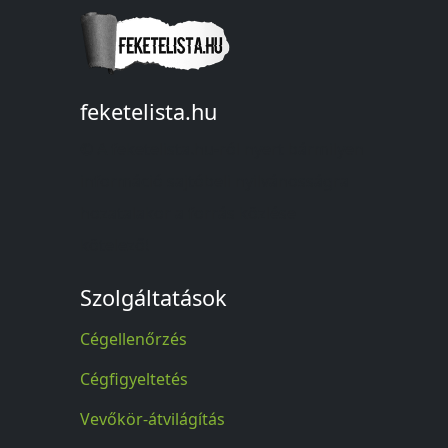
feketelista.hu
© A feketelista.hu-ról nyert bármilyen
információ sajtóbeli nyilvánosságra
hozatalakor a forrás közlése
kötelező!
Szolgáltatások
Cégellenőrzés
Cégfigyeltetés
Vevőkör-átvilágítás