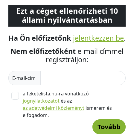
Ezt a céget ellenőrizheti 10
állami nyilvántartásban
Ha Ön előfizetőnk
jelentkezzen be
.
Nem előfizetőként
e-mail címmel
regisztráljon:
E-mail-cím
a feketelista.hu-ra vonatkozó
jognyilatkozatot
és az
az adatvédelmi közleményt
ismerem és
elfogadom.
Tovább