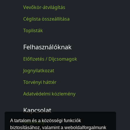
Vevőkör-átvilágítás
Céglista összeállítása
Toplisták
Felhasználóknak
Előfizetés / Díjcsomagok
Jognyilatkozat
Törvényi háttér
Adatvédelmi közlemény
Kapcsolat
A tartalom és a közösségi funkciók
Vélemény
biztosításához, valamint a weboldalforgalmunk