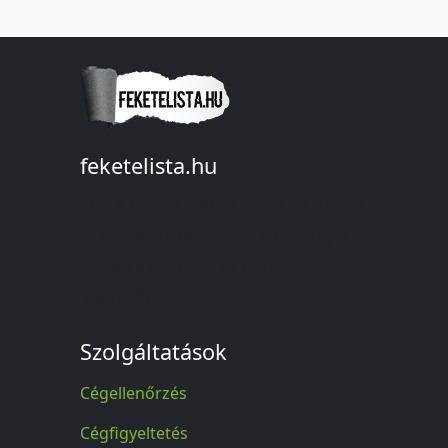
feketelista.hu
© A feketelista.hu-ról nyert bármilyen
információ sajtóbeli nyilvánosságra
hozatalakor a forrás közlése
kötelező!
Szolgáltatások
Cégellenőrzés
Cégfigyeltetés