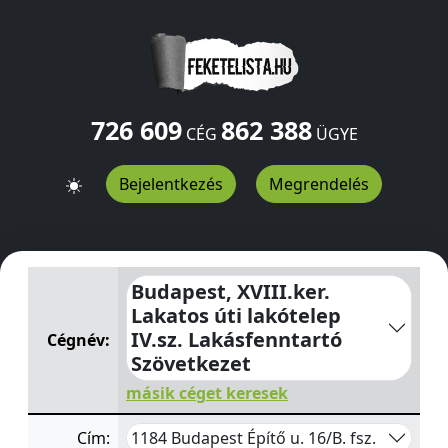
726 609
862 388
CÉG
ÜGYE
Bejelentkezés
Megrendelés
Budapest, XVIII.ker. Lakatos úti lakótelep IV.sz. Lakásf
Budapest, XVIII.ker.
Lakatos úti lakótelep
IV.sz. Lakásfenntartó
Cégnév:
Szövetkezet
másik céget keresek
1184 Budapest Építő u. 16/B. fsz.
Cím: