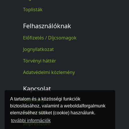
Toplisták
Felhasználóknak
Előfizetés / Díjcsomagok
Jognyilatkozat
Törvényi háttér
Adatvédelmi közlemény
Kapcsolat
A tartalom és a közösségi funkciók
Vélemény
biztosításához, valamint a weboldalforgalmunk
Kapcsolat
elemzéséhez sütiket (cookie) használunk.
további információk
Impresszum