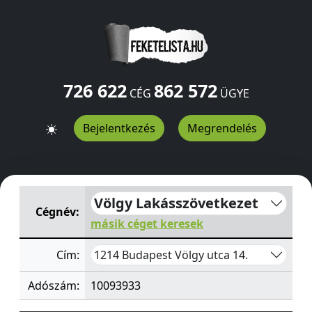
726 622
862 572
CÉG
ÜGYE
Bejelentkezés
Megrendelés
Völgy Lakásszövetkezet
Völgy utca 14.
Budapest
1214
H
Völgy Lakásszövetkezet
Cégnév:
másik céget keresek
1214 Budapest Völgy utca 14.
Cím:
Adószám:
10093933