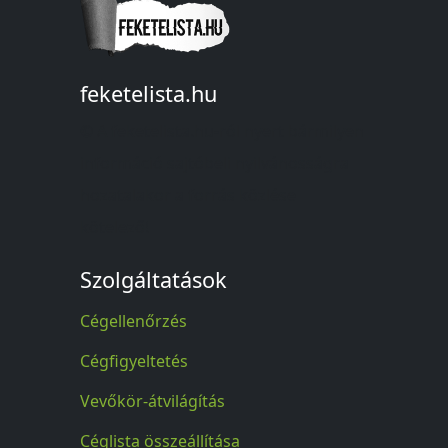
feketelista.hu
© A feketelista.hu-ról nyert bármilyen
információ sajtóbeli nyilvánosságra
hozatalakor a forrás közlése
kötelező!
Szolgáltatások
Cégellenőrzés
Cégfigyeltetés
Vevőkör-átvilágítás
Céglista összeállítása