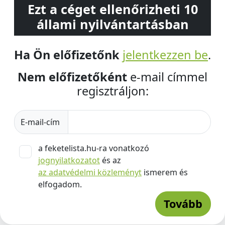
Ezt a céget ellenőrizheti 10
állami nyilvántartásban
Ha Ön előfizetőnk
jelentkezzen be
.
Nem előfizetőként
e-mail címmel
regisztráljon:
E-mail-cím
a feketelista.hu-ra vonatkozó
jognyilatkozatot
és az
az adatvédelmi közleményt
ismerem és
elfogadom.
Tovább