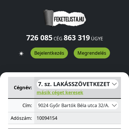
726 085
863 319
CÉG
ÜGYE
Bejelentkezés
Megrendelés
7. sz. LAKÁSSZÖVETKEZET
Bartók Béla utca 32/A.
Győr
9
7. sz. LAKÁSSZÖVETKEZET
Cégnév:
másik céget keresek
9024 Győr Bartók Béla utca 32/A.
Cím:
Adószám:
10094154