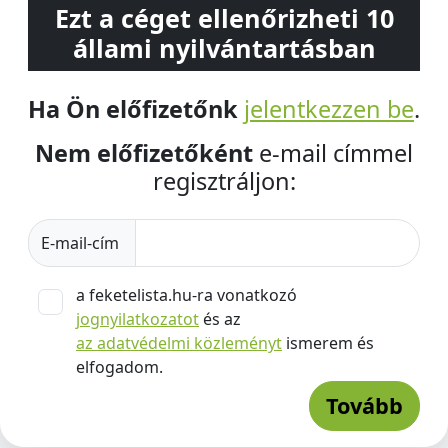
Ezt a céget ellenőrizheti 10
állami nyilvántartásban
Ha Ön előfizetőnk
jelentkezzen be
.
Nem előfizetőként
e-mail címmel
regisztráljon:
E-mail-cím
a feketelista.hu-ra vonatkozó
jognyilatkozatot
és az
az adatvédelmi közleményt
ismerem és
elfogadom.
Tovább