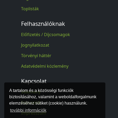
Toplisták
Felhasználóknak
Előfizetés / Díjcsomagok
Jognyilatkozat
Törvényi háttér
Adatvédelmi közlemény
Kapcsolat
A tartalom és a közösségi funkciók
Vélemény
biztosításához, valamint a weboldalforgalmunk
Kapcsolat
elemzéséhez sütiket (cookie) használunk.
további információk
Impresszum