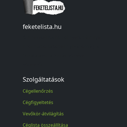
feketelista.hu
© A feketelista.hu-ról nyert bármilyen
információ sajtóbeli nyilvánosságra
hozatalakor a forrás közlése
kötelező!
Szolgáltatások
Cégellenőrzés
Cégfigyeltetés
Vevőkör-átvilágítás
Céglista összeállítása