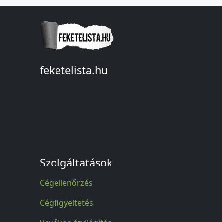
feketelista.hu
© A feketelista.hu-ról nyert bármilyen
információ sajtóbeli nyilvánosságra
hozatalakor a forrás közlése
kötelező!
Szolgáltatások
Cégellenőrzés
Cégfigyeltetés