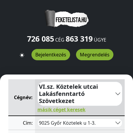
726 085
863 319
CÉG
ÜGYE
Bejelentkezés
Megrendelés
VI.sz. Köztelek utcai Lakásfenntartó Szövetkezet
Köztele
VI.sz. Köztelek utcai
Lakásfenntartó
Cégnév:
Szövetkezet
másik céget keresek
9025 Győr Köztelek u 1-3.
Cím: