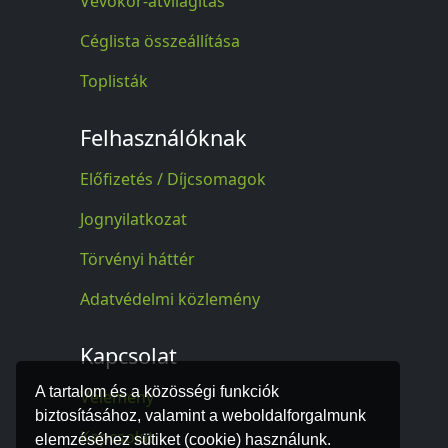
Vevőkör-átvilágítás
Céglista összeállítása
Toplisták
Felhasználóknak
Előfizetés / Díjcsomagok
Jognyilatkozat
Törvényi háttér
Adatvédelmi közlemény
Kapcsolat
A tartalom és a közösségi funkciók
Vélemény
biztosításához, valamint a weboldalforgalmunk
Kapcsolat
elemzéséhez sütiket (cookie) használunk.