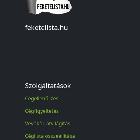
feketelista.hu
© A feketelista.hu-ról nyert bármilyen
információ sajtóbeli nyilvánosságra
hozatalakor a forrás közlése
kötelező!
Szolgáltatások
Cégellenőrzés
Cégfigyeltetés
Vevőkör-átvilágítás
Céglista összeállítása