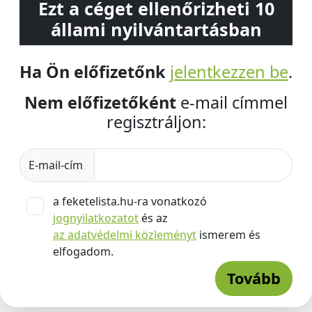
Ezt a céget ellenőrizheti 10
állami nyilvántartásban
Ha Ön előfizetőnk
jelentkezzen be
.
Nem előfizetőként
e-mail címmel
regisztráljon:
E-mail-cím
a feketelista.hu-ra vonatkozó
jognyilatkozatot
és az
az adatvédelmi közleményt
ismerem és
elfogadom.
Tovább