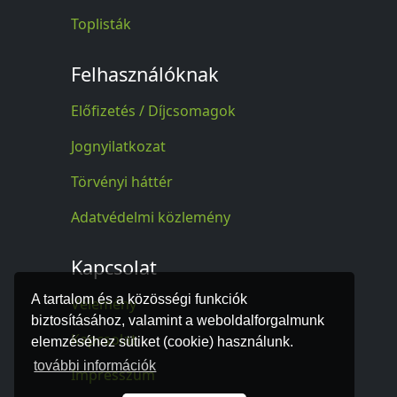
Toplisták
Felhasználóknak
Előfizetés / Díjcsomagok
Jognyilatkozat
Törvényi háttér
Adatvédelmi közlemény
Kapcsolat
A tartalom és a közösségi funkciók
Vélemény
biztosításához, valamint a weboldalforgalmunk
Kapcsolat
elemzéséhez sütiket (cookie) használunk.
további információk
Impresszum