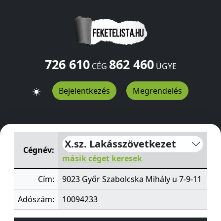
726 610
862 460
CÉG
ÜGYE
Bejelentkezés
Megrendelés
X.sz. Lakásszövetkezet
Szabolcska Mihály u 7-9-11
Győr
X.sz. Lakásszövetkezet
Cégnév:
másik céget keresek
Cím:
9023 Győr Szabolcska Mihály u 7-9-11
Adószám:
10094233