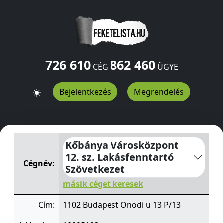
726 610
862 460
CÉG
ÜGYE
Bejelentkezés
Megrendelés
Kőbánya Városközpont 12. sz. Lakásfenntartó Szövetke
Kőbánya Városközpont
12. sz. Lakásfenntartó
Cégnév:
Szövetkezet
másik céget keresek
Cím:
1102 Budapest Onodi u 13 P/13