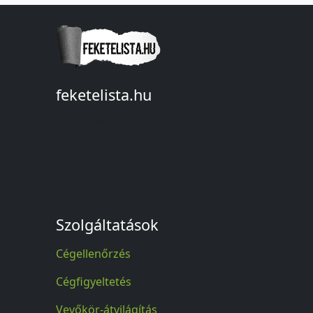
feketelista.hu
© A feketelista.hu-ról nyert bármilyen
információ sajtóbeli nyilvánosságra
hozatalakor a forrás közlése
kötelező!
Szolgáltatások
Cégellenőrzés
Cégfigyeltetés
Vevőkör-átvilágítás