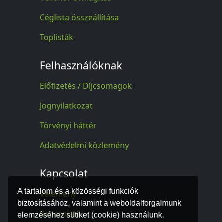
Céglista összeállítása
Toplisták
Felhasználóknak
Előfizetés / Díjcsomagok
Jognyilatkozat
Törvényi háttér
Adatvédelmi közlemény
Kapcsolat
A tartalom és a közösségi funkciók
Vélemény
biztosításához, valamint a weboldalforgalmunk
Kapcsolat
elemzéséhez sütiket (cookie) használunk.