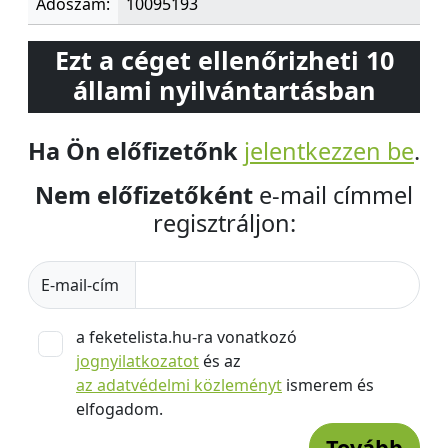
Adószám:
10095193
Ezt a céget ellenőrizheti 10
állami nyilvántartásban
Ha Ön előfizetőnk
jelentkezzen be
.
Nem előfizetőként
e-mail címmel
regisztráljon:
E-mail-cím
a feketelista.hu-ra vonatkozó
jognyilatkozatot
és az
az adatvédelmi közleményt
ismerem és
elfogadom.
Tovább