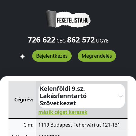
726 622
862 572
CÉG
ÜGYE
Bejelentkezés
Megrendelés
Kelenföldi 9.sz. Lakásfenntartó Szövetkezet
Fehérvári u
Kelenföldi 9.sz.
Lakásfenntartó
Cégnév:
Szövetkezet
másik céget keresek
Cím:
1119 Budapest Fehérvári ut 121-131