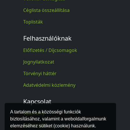
Céglista összeállítása
Toplisták
Felhasználóknak
Előfizetés / Díjcsomagok
Jognyilatkozat
Törvényi háttér
Adatvédelmi közlemény
Kapcsolat
A tartalom és a közösségi funkciók
Vélemény
biztosításához, valamint a weboldalforgalmunk
Kapcsolat
elemzéséhez sütiket (cookie) használunk.