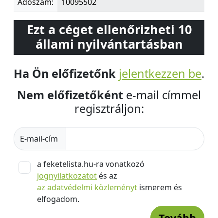
Adószám:
10095502
Ezt a céget ellenőrizheti 10
állami nyilvántartásban
Ha Ön előfizetőnk
jelentkezzen be
.
Nem előfizetőként
e-mail címmel
regisztráljon:
E-mail-cím
a feketelista.hu-ra vonatkozó
jognyilatkozatot
és az
az adatvédelmi közleményt
ismerem és
elfogadom.
Tovább