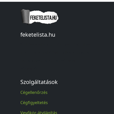
feketelista.hu
© A feketelista.hu-ról nyert bármilyen
információ sajtóbeli nyilvánosságra
hozatalakor a forrás közlése
kötelező!
Szolgáltatások
Cégellenőrzés
Cégfigyeltetés
Vevőkör-átvilágítás