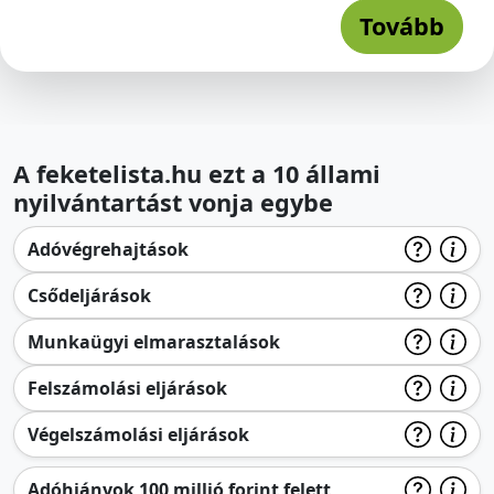
Tovább
A feketelista.hu ezt a 10 állami
nyilvántartást vonja egybe
Adóvégrehajtások
Csődeljárások
Munkaügyi elmarasztalások
Felszámolási eljárások
Végelszámolási eljárások
Adóhiányok 100 millió forint felett