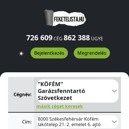
726 609
862 388
CÉG
ÜGYE
Bejelentkezés
Megrendelés
"KÖFÉM" Garázsfenntartó Szövetkezet
Köfém lakótelep 
"KÖFÉM"
Garázsfenntartó
Cégnév:
Szövetkezet
másik céget keresek
8000 Székesfehérvár Köfém
Cím:
lakótelep 21. 2. emelet 6. ajtó