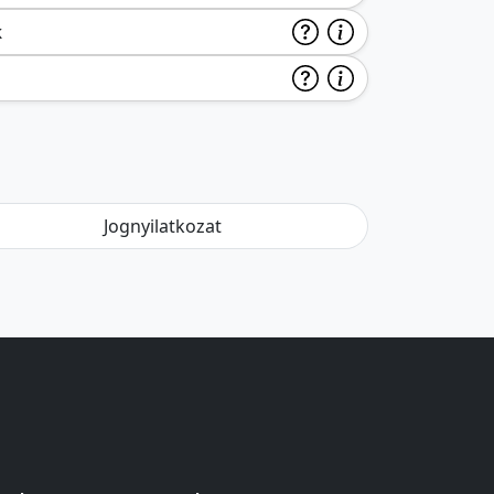
k
Jognyilatkozat