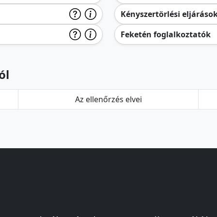
Kényszertörlési eljáráso
Feketén foglalkoztatók
ól
Az ellenőrzés elvei