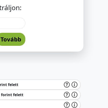
ráljon:
Tovább
int felett
forint felett