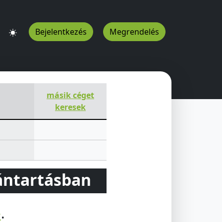
Bejelentkezés
Megrendelés
ergom
2500
HU
másik céget
keresek
vántartásban
e
.