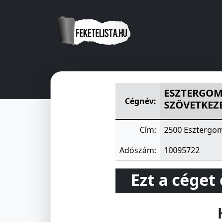
ESZTERGOMI KÁROLYI MIHÁ
ESZTERGOM
Cégnév:
SZÖVETKEZ
Cím:
2500 Esztergom
Adószám:
10095722
Ezt a céget