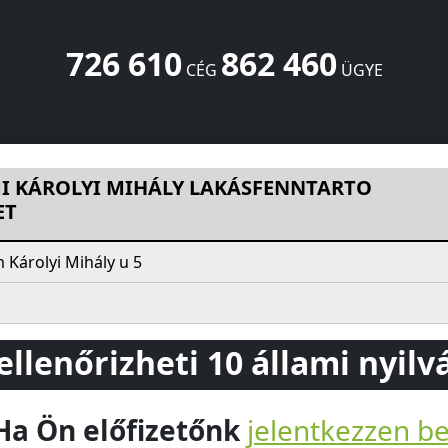
726 610
862 460
CÉG
ÜGYE
LY LAKÁSFENNTARTO SZÖVETKEZET
Károlyi Mihály u 5
Eszt
I KÁROLYI MIHÁLY LAKÁSFENNTARTO
ET
 Károlyi Mihály u 5
 ellenőrizheti 10 állami nyil
Ha Ön előfizetőnk
jelentkezzen b