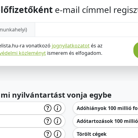
lőfizetőként
e-mail címmel regiszt
munkahelyi)
elista.hu-ra vonatkozó
jognyilatkozatot
és az
tvédelmi közleményt
ismerem és elfogadom.
lami nyilvántartást vonja egybe
Adóhiányok 100 millió for
Adótartozások 100 millió 
Törölt cégek