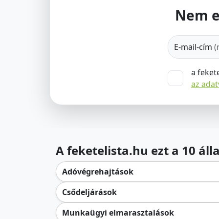
Nem e
E-mail-cím
(
a feket
az ada
A feketelista.hu ezt a 10 ál
Adóvégrehajtások
Csődeljárások
Munkaügyi elmarasztalások