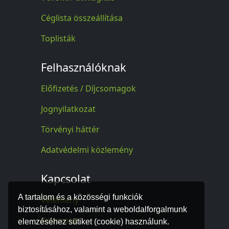
Céglista összeállítása
Toplisták
Felhasználóknak
Előfizetés / Díjcsomagok
Jognyilatkozat
Törvényi háttér
Adatvédelmi közlemény
Kapcsolat
A tartalom és a közösségi funkciók
Vélemény
biztosításához, valamint a weboldalforgalmunk
Kapcsolat
elemzéséhez sütiket (cookie) használunk.