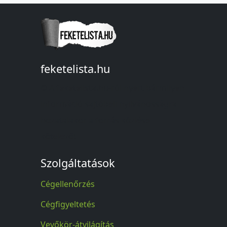
feketelista.hu
© A feketelista.hu-ról nyert bármilyen
információ sajtóbeli nyilvánosságra
hozatalakor a forrás közlése
kötelező!
Szolgáltatások
Cégellenőrzés
Cégfigyeltetés
Vevőkör-átvilágítás