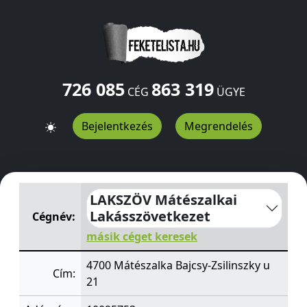
726 085
863 319
CÉG
ÜGYE
Bejelentkezés
Megrendelés
LAKSZÖV Mátészalkai Lakásszövetkezet
Bajcsy-Zsilinszk
LAKSZÖV Mátészalkai
Lakásszövetkezet
Cégnév:
másik céget keresek
4700 Mátészalka Bajcsy-Zsilinszky u
Cím:
21