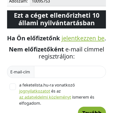
Adószám:
10095753
Ezt a céget ellenőrizheti 10
állami nyilvántartásban
Ha Ön előfizetőnk
jelentkezzen be
.
Nem előfizetőként
e-mail címmel
regisztráljon:
E-mail-cím
a feketelista.hu-ra vonatkozó
jognyilatkozatot
és az
az adatvédelmi közleményt
ismerem és
elfogadom.
Tovább