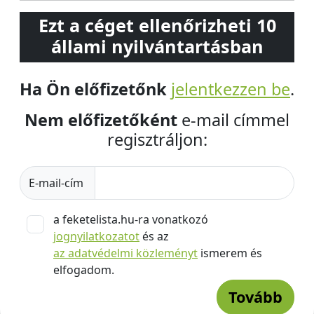
Ezt a céget ellenőrizheti 10
állami nyilvántartásban
Ha Ön előfizetőnk
jelentkezzen be
.
Nem előfizetőként
e-mail címmel
regisztráljon:
E-mail-cím
a feketelista.hu-ra vonatkozó
jognyilatkozatot
és az
az adatvédelmi közleményt
ismerem és
elfogadom.
Tovább