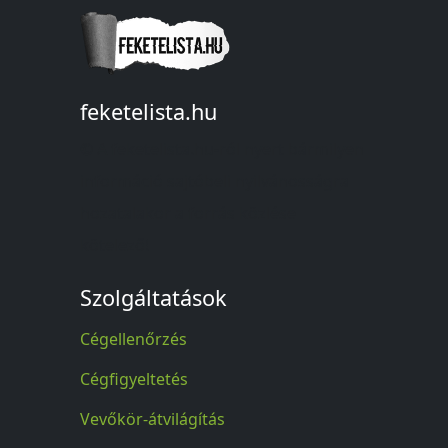
feketelista.hu
© A feketelista.hu-ról nyert bármilyen
információ sajtóbeli nyilvánosságra
hozatalakor a forrás közlése
kötelező!
Szolgáltatások
Cégellenőrzés
Cégfigyeltetés
Vevőkör-átvilágítás