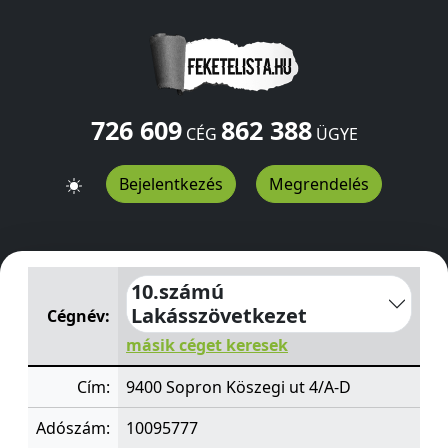
726 609
862 388
CÉG
ÜGYE
Bejelentkezés
Megrendelés
10.számú Lakásszövetkezet
Köszegi ut 4/A-D
Sopron
94
10.számú
Lakásszövetkezet
Cégnév:
másik céget keresek
Cím:
9400 Sopron Köszegi ut 4/A-D
Adószám:
10095777