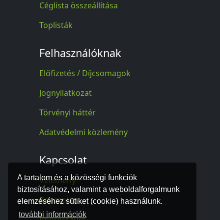
Céglista összeállítása
Toplisták
Felhasználóknak
Előfizetés / Díjcsomagok
Jognyilatkozat
Törvényi háttér
Adatvédelmi közlemény
Kapcsolat
A tartalom és a közösségi funkciók
Vélemény
biztosításához, valamint a weboldalforgalmunk
Kapcsolat
elemzéséhez sütiket (cookie) használunk.
további információk
Impresszum