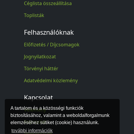
Céglista összeállítása
Toplisták
Felhasználóknak
Előfizetés / Díjcsomagok
Jognyilatkozat
Törvényi háttér
Adatvédelmi közlemény
Kapcsolat
A tartalom és a közösségi funkciók
Vélemény
biztosításához, valamint a weboldalforgalmunk
Kapcsolat
elemzéséhez sütiket (cookie) használunk.
további információk
Impresszum