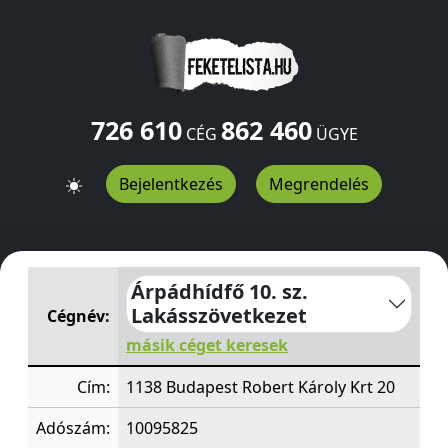
726 610
862 460
CÉG
ÜGYE
Bejelentkezés
Megrendelés
Árpádhídfő 10. sz. Lakásszövetkezet
Robert Károly Krt 
Árpádhídfő 10. sz.
Lakásszövetkezet
Cégnév:
másik céget keresek
Cím:
1138 Budapest Robert Károly Krt 20
Adószám:
10095825