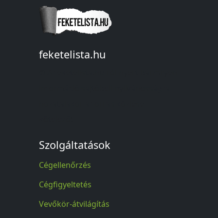
feketelista.hu
© A feketelista.hu-ról nyert bármilyen
információ sajtóbeli nyilvánosságra
hozatalakor a forrás közlése
kötelező!
Szolgáltatások
Cégellenőrzés
Cégfigyeltetés
Vevőkör-átvilágítás