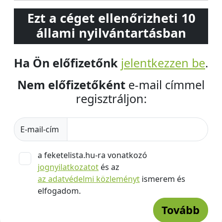
Ezt a céget ellenőrizheti 10
állami nyilvántartásban
Ha Ön előfizetőnk
jelentkezzen be
.
Nem előfizetőként
e-mail címmel
regisztráljon:
E-mail-cím
a feketelista.hu-ra vonatkozó
jognyilatkozatot
és az
az adatvédelmi közleményt
ismerem és
elfogadom.
Tovább