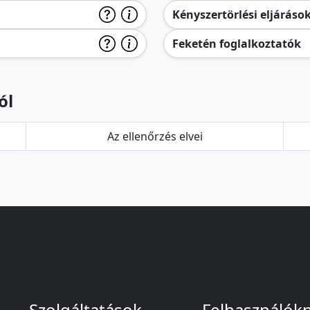
Kényszertörlési eljáráso
Feketén foglalkoztatók
ól
Az ellenőrzés elvei
Szolgáltatások
Felhasználók