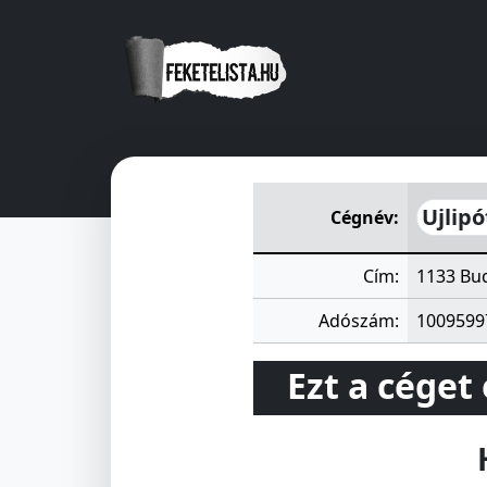
Ujlipótvárosi I. Lakásszövet
Ujlipó
Cégnév:
Cím:
1133 Bud
Adószám:
1009599
Ezt a céget