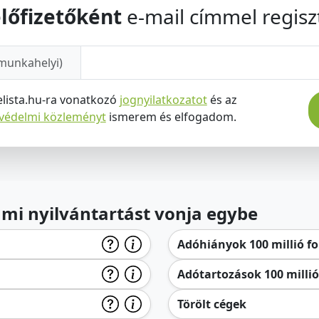
lőfizetőként
e-mail címmel regiszt
munkahelyi)
elista.hu-ra vonatkozó
jognyilatkozatot
és az
tvédelmi közleményt
ismerem és elfogadom.
lami nyilvántartást vonja egybe
Adóhiányok 100 millió for
Adótartozások 100 millió 
Törölt cégek