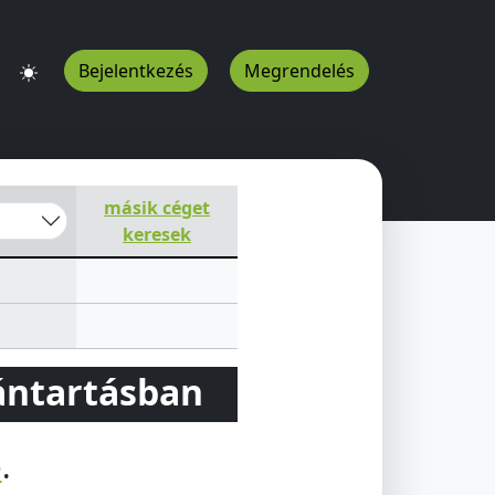
Bejelentkezés
Megrendelés
másik céget
keresek
vántartásban
e
.