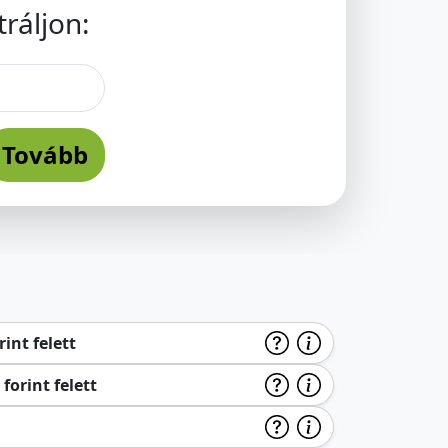
ráljon:
Tovább
int felett
forint felett