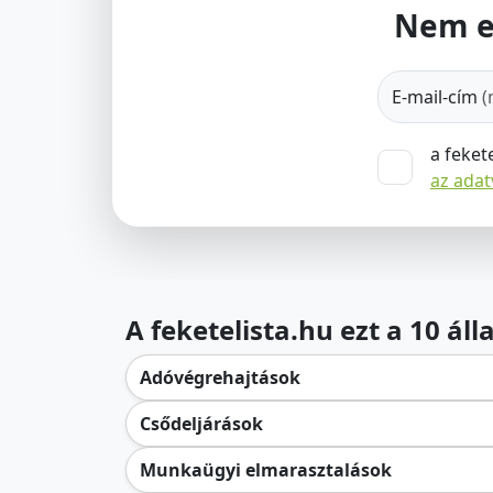
Nem e
E-mail-cím
(
a feket
az ada
A feketelista.hu ezt a 10 ál
Adóvégrehajtások
Csődeljárások
Munkaügyi elmarasztalások