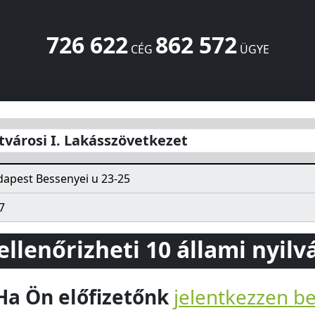
726 622
862 572
CÉG
ÜGYE
kezet
Bessenyei u 23-25
Budapest
1133
HU
tvárosi I. Lakásszövetkezet
apest Bessenyei u 23-25
7
 ellenőrizheti 10 állami nyil
Ha Ön előfizetőnk
jelentkezzen b