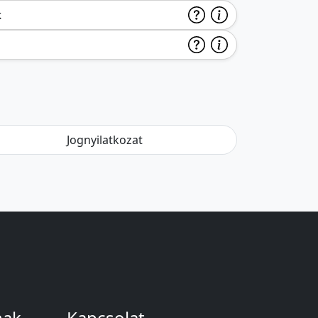
k
Jognyilatkozat
nak
Kapcsolat