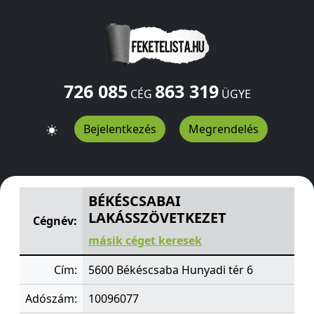
726 085
863 319
CÉG
ÜGYE
Bejelentkezés
Megrendelés
BÉKÉSCSABAI LAKÁSSZÖVETKEZET
Hunyadi tér 6
Békésc
BÉKÉSCSABAI
LAKÁSSZÖVETKEZET
Cégnév:
másik céget keresek
Cím:
5600 Békéscsaba Hunyadi tér 6
Adószám:
10096077