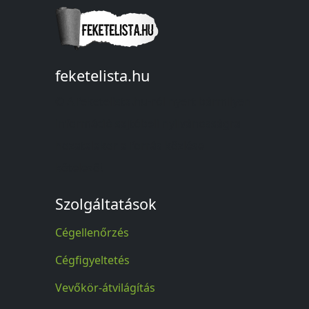
feketelista.hu
© A feketelista.hu-ról nyert bármilyen
információ sajtóbeli nyilvánosságra
hozatalakor a forrás közlése
kötelező!
Szolgáltatások
Cégellenőrzés
Cégfigyeltetés
Vevőkör-átvilágítás