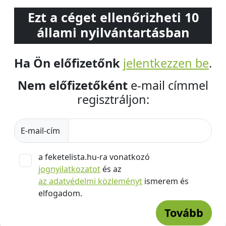
Ezt a céget ellenőrizheti 10
állami nyilvántartásban
Ha Ön előfizetőnk
jelentkezzen be
.
Nem előfizetőként
e-mail címmel
regisztráljon:
E-mail-cím
a feketelista.hu-ra vonatkozó
jognyilatkozatot
és az
az adatvédelmi közleményt
ismerem és
elfogadom.
Tovább