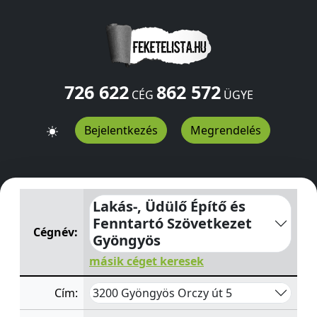
726 622
862 572
CÉG
ÜGYE
Bejelentkezés
Megrendelés
Lakás-, Üdülő Építő és Fenntartó Szövetkezet Gyöngyös
Lakás-, Üdülő Építő és
Fenntartó Szövetkezet
Cégnév:
Gyöngyös
másik céget keresek
3200 Gyöngyös Orczy út 5
Cím: