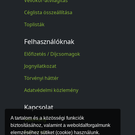
Vevőkör-átvilágítás
Céglista összeállítása
Toplisták
Felhasználóknak
Előfizetés / Díjcsomagok
Jognyilatkozat
Törvényi háttér
Adatvédelmi közlemény
Kapcsolat
A tartalom és a közösségi funkciók
Vélemény
biztosításához, valamint a weboldalforgalmunk
Kapcsolat
elemzéséhez sütiket (cookie) használunk.