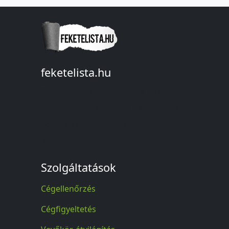
feketelista.hu
© A feketelista.hu-ról nyert bármilyen
információ sajtóbeli nyilvánosságra
hozatalakor a forrás közlése
kötelező!
Szolgáltatások
Cégellenőrzés
Cégfigyeltetés