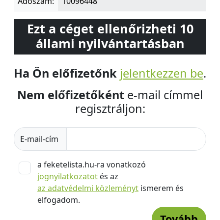
Adószám:
10096448
Ezt a céget ellenőrizheti 10
állami nyilvántartásban
Ha Ön előfizetőnk
jelentkezzen be
.
Nem előfizetőként
e-mail címmel
regisztráljon:
E-mail-cím
a feketelista.hu-ra vonatkozó
jognyilatkozatot
és az
az adatvédelmi közleményt
ismerem és
elfogadom.
Tovább