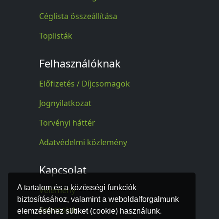
Céglista összeállítása
Toplisták
Felhasználóknak
Előfizetés / Díjcsomagok
Jognyilatkozat
Törvényi háttér
Adatvédelmi közlemény
Kapcsolat
A tartalom és a közösségi funkciók
Vélemény
biztosításához, valamint a weboldalforgalmunk
Kapcsolat
elemzéséhez sütiket (cookie) használunk.