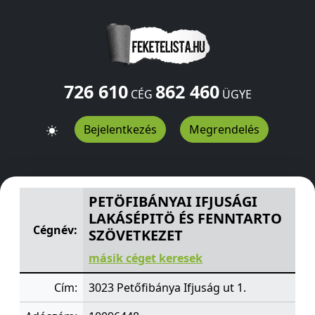
726 610
862 460
CÉG
ÜGYE
Bejelentkezés
Megrendelés
PETÖFIBÁNYAI IFJUSÁGI LAKÁSÉPITÖ ÉS FENNTARTO S
PETÖFIBÁNYAI IFJUSÁGI
LAKÁSÉPITÖ ÉS FENNTARTO
Cégnév:
SZÖVETKEZET
másik céget keresek
Cím:
3023 Petőfibánya Ifjuság ut 1.