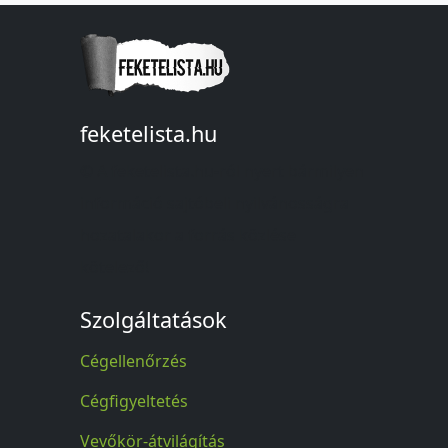
feketelista.hu
© A feketelista.hu-ról nyert bármilyen
információ sajtóbeli nyilvánosságra
hozatalakor a forrás közlése
kötelező!
Szolgáltatások
Cégellenőrzés
Cégfigyeltetés
Vevőkör-átvilágítás