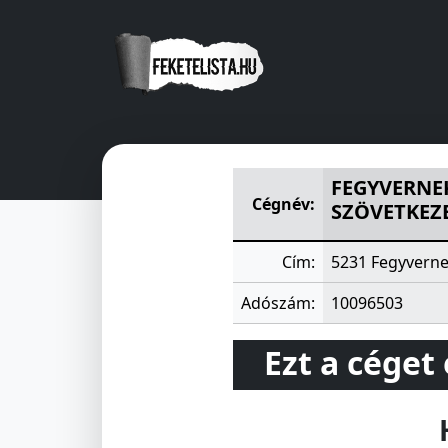
FEGYVERNEKI MÁJUS 1 LAKÁ
FEGYVERNEK
Cégnév:
SZÖVETKEZ
Cím:
5231 Fegyvern
Adószám:
10096503
Ezt a céget