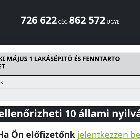
726 622
862 572
CÉG
ÜGYE
SÉPITÖ ÉS FENNTARTO SZÖVETKEZET
Fegyvernek
5231
HU
I MÁJUS 1 LAKÁSÉPITÖ ÉS FENNTARTO
ET
ek
 ellenőrizheti 10 állami nyil
Ha Ön előfizetőnk
jelentkezzen b