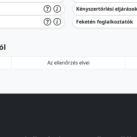
Kényszertörlési eljáráso
Feketén foglalkoztatók
ól
Az ellenőrzés elvei