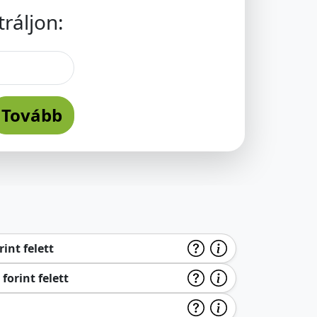
ráljon:
Tovább
int felett
forint felett