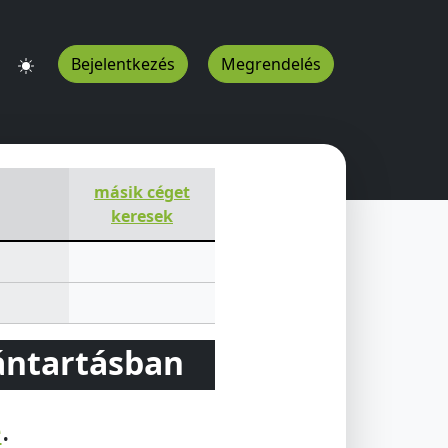
Bejelentkezés
Megrendelés
másik céget
keresek
vántartásban
e
.