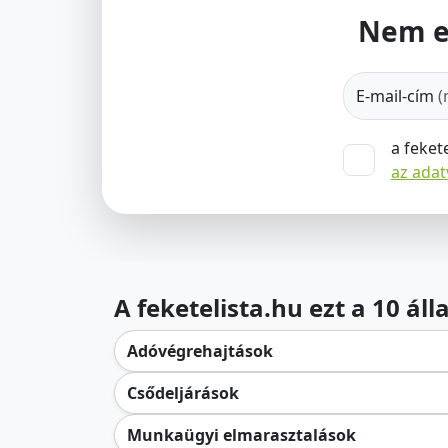
Nem e
E-mail-cím
(
a feket
az ada
A feketelista.hu ezt a 10 ál
Adóvégrehajtások
Csődeljárások
Munkaügyi elmarasztalások