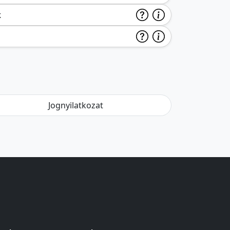
k
Jognyilatkozat