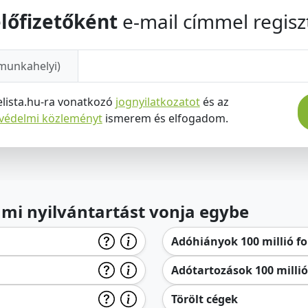
lőfizetőként
e-mail címmel regiszt
munkahelyi)
elista.hu-ra vonatkozó
jognyilatkozatot
és az
tvédelmi közleményt
ismerem és elfogadom.
lami nyilvántartást vonja egybe
Adóhiányok 100 millió for
Adótartozások 100 millió 
Törölt cégek