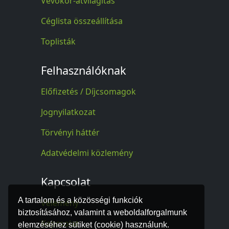
Vevőkör-átvilágítás
Céglista összeállítása
Toplisták
Felhasználóknak
Előfizetés / Díjcsomagok
Jognyilatkozat
Törvényi háttér
Adatvédelmi közlemény
Kapcsolat
A tartalom és a közösségi funkciók
Vélemény
biztosításához, valamint a weboldalforgalmunk
Kapcsolat
elemzéséhez sütiket (cookie) használunk.