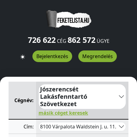
726 622
862 572
CÉG
ÜGYE
Bejelentkezés
Megrendelés
Jószerencsét Lakásfenntartó Szövetkezet
Waldstein J. u.
Jószerencsét
Lakásfenntartó
Cégnév:
Szövetkezet
másik céget keresek
8100 Várpalota Waldstein J. u. 11.
Cím: