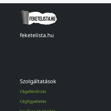
feketelista.hu
© A feketelista.hu-ról nyert bármilyen
információ sajtóbeli nyilvánosságra
hozatalakor a forrás közlése
kötelező!
Szolgáltatások
Cégellenőrzés
Cégfigyeltetés