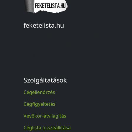
feketelista.hu
© A feketelista.hu-ról nyert bármilyen
információ sajtóbeli nyilvánosságra
hozatalakor a forrás közlése
kötelező!
Szolgáltatások
Cégellenőrzés
Cégfigyeltetés
Vevőkör-átvilágítás
Céglista összeállítása