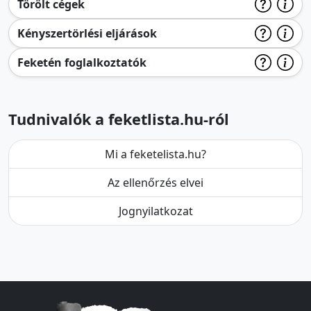
Törölt cégek
Kényszertörlési eljárások
Feketén foglalkoztatók
Tudnivalók a feketlista.hu-ról
Mi a feketelista.hu?
Az ellenőrzés elvei
Jognyilatkozat