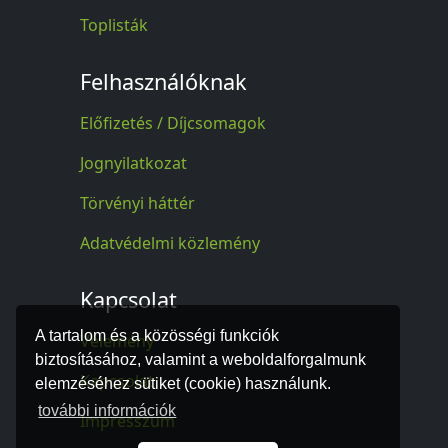
Toplisták
Felhasználóknak
Előfizetés / Díjcsomagok
Jognyilatkozat
Törvényi háttér
Adatvédelmi közlemény
Kapcsolat
A tartalom és a közösségi funkciók
Vélemény
biztosításához, valamint a weboldalforgalmunk
Kapcsolat
elemzéséhez sütiket (cookie) használunk.
további információk
Impresszum