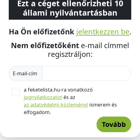
Ezt a céget ellenőrizheti 10
állami nyilvántartásban
Ha Ön előfizetőnk
jelentkezzen be
.
Nem előfizetőként
e-mail címmel
regisztráljon:
E-mail-cím
a feketelista.hu-ra vonatkozó
jognyilatkozatot
és az
az adatvédelmi közleményt
ismerem és
elfogadom.
Tovább