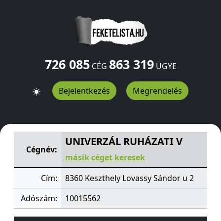
726 085
863 319
CÉG
ÜGYE
Bejelentkezés
Megrendelés
UNIVERZÁL RUHÁZATI V
Lovassy Sándor u 2
Keszthely
8
UNIVERZÁL RUHÁZATI V
Cégnév:
másik céget keresek
Cím:
8360 Keszthely Lovassy Sándor u 2
Adószám:
10015562