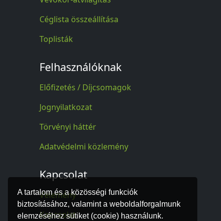
Céglista összeállítása
Toplisták
Felhasználóknak
Előfizetés / Díjcsomagok
Jognyilatkozat
Törvényi háttér
Adatvédelmi közlemény
Kapcsolat
A tartalom és a közösségi funkciók
Vélemény
biztosításához, valamint a weboldalforgalmunk
Kapcsolat
elemzéséhez sütiket (cookie) használunk.