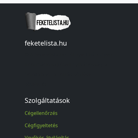
feketelista.hu
© A feketelista.hu-ról nyert bármilyen
információ sajtóbeli nyilvánosságra
hozatalakor a forrás közlése
kötelező!
Szolgáltatások
Cégellenőrzés
Cégfigyeltetés
Vevőkör-átvilágítás