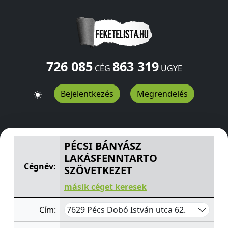
726 085
863 319
CÉG
ÜGYE
Bejelentkezés
Megrendelés
PÉCSI BÁNYÁSZ LAKÁSFENNTARTO SZÖVETKEZET
Dobó I
PÉCSI BÁNYÁSZ
LAKÁSFENNTARTO
Cégnév:
SZÖVETKEZET
másik céget keresek
7629 Pécs Dobó István utca 62.
Cím: