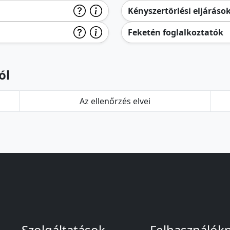
Kényszertörlési eljáráso
Feketén foglalkoztatók
ól
Az ellenőrzés elvei
Szolgáltatások
Felhasználók