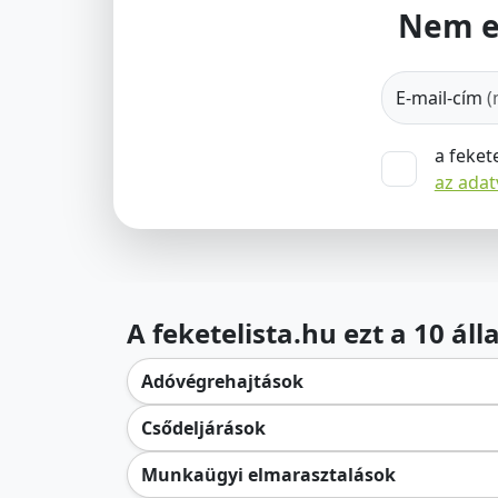
Nem e
E-mail-cím
(
a feket
az ada
A feketelista.hu ezt a 10 ál
Adóvégrehajtások
Csődeljárások
Munkaügyi elmarasztalások