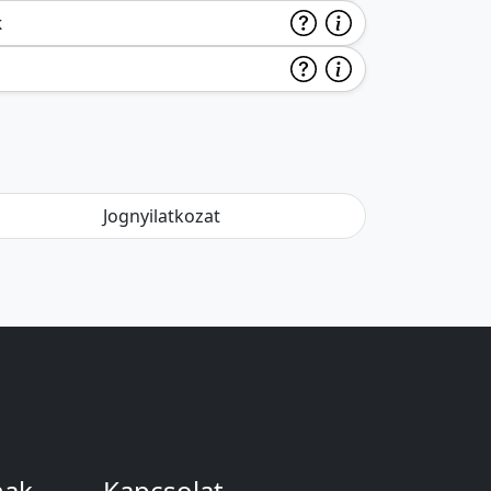
k
Jognyilatkozat
nak
Kapcsolat