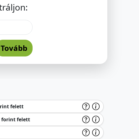
ráljon:
Tovább
int felett
forint felett