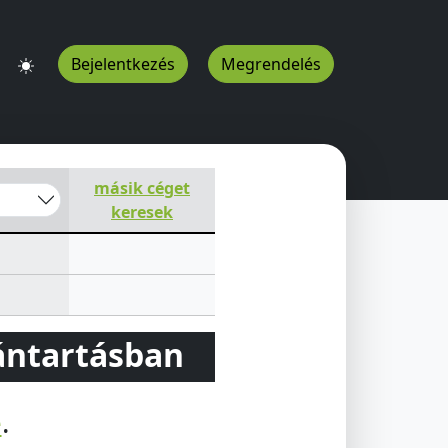
Bejelentkezés
Megrendelés
másik céget
keresek
vántartásban
e
.