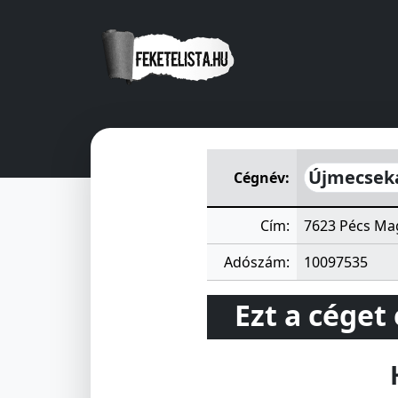
Újmecsekaljai 2. számú Laká
Újmecseka
Cégnév:
Cím:
7623 Pécs Mag
Adószám:
10097535
Ezt a céget