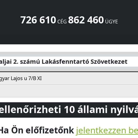
726 610
862 460
CÉG
ÜGYE
sfenntartó Szövetkezet
Magyar Lajos u 7/B XI
Pécs
7623
HU
ljai 2. számú Lakásfenntartó Szövetkezet
yar Lajos u 7/B XI
 ellenőrizheti 10 állami nyil
Ha Ön előfizetőnk
jelentkezzen b