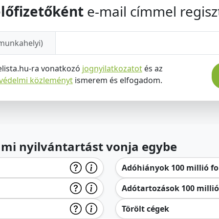
lőfizetőként
e-mail címmel regiszt
munkahelyi)
elista.hu-ra vonatkozó
jognyilatkozatot
és az
tvédelmi közleményt
ismerem és elfogadom.
lami nyilvántartást vonja egybe
Adóhiányok 100 millió for
Adótartozások 100 millió 
Törölt cégek