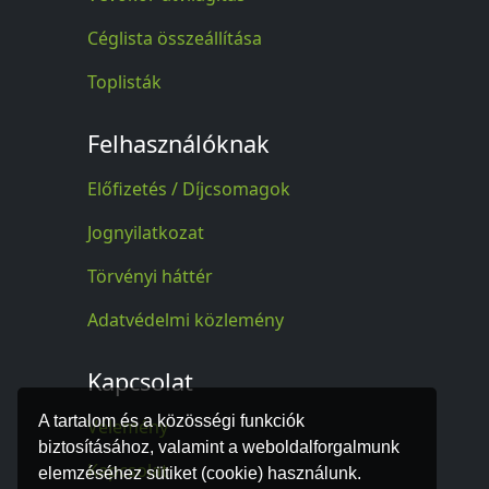
Céglista összeállítása
Toplisták
Felhasználóknak
Előfizetés / Díjcsomagok
Jognyilatkozat
Törvényi háttér
Adatvédelmi közlemény
Kapcsolat
A tartalom és a közösségi funkciók
Vélemény
biztosításához, valamint a weboldalforgalmunk
Kapcsolat
elemzéséhez sütiket (cookie) használunk.