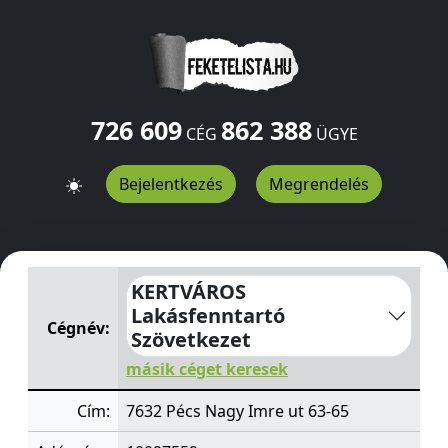
726 609
862 388
CÉG
ÜGYE
Bejelentkezés
Megrendelés
KERTVÁROS Lakásfenntartó Szövetkezet
Nagy Imre ut 6
KERTVÁROS
Lakásfenntartó
Cégnév:
Szövetkezet
másik céget keresek
Cím:
7632 Pécs Nagy Imre ut 63-65