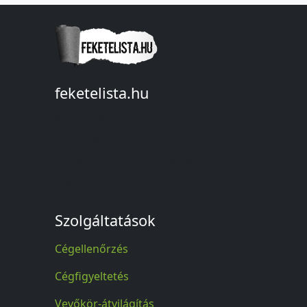
feketelista.hu
© A feketelista.hu-ról nyert bármilyen
információ sajtóbeli nyilvánosságra
hozatalakor a forrás közlése
kötelező!
Szolgáltatások
Cégellenőrzés
Cégfigyeltetés
Vevőkör-átvilágítás