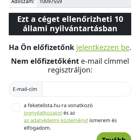
Adószám:
10097559
Ezt a céget ellenőrizheti 10
állami nyilvántartásban
Ha Ön előfizetőnk
jelentkezzen be
.
Nem előfizetőként
e-mail címmel
regisztráljon:
E-mail-cím
a feketelista.hu-ra vonatkozó
jognyilatkozatot
és az
az adatvédelmi közleményt
ismerem és
elfogadom.
Tovább