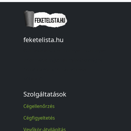
feketelista.hu
© A feketelista.hu-ról nyert bármilyen
információ sajtóbeli nyilvánosságra
hozatalakor a forrás közlése
kötelező!
Szolgáltatások
Cégellenőrzés
Cégfigyeltetés
Vevőkör-átvilágítás