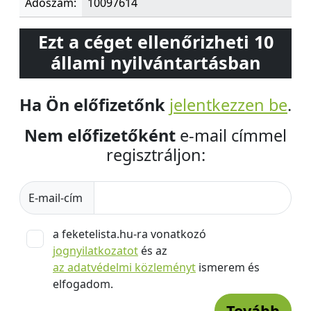
Adószám:
10097614
Ezt a céget ellenőrizheti 10
állami nyilvántartásban
Ha Ön előfizetőnk
jelentkezzen be
.
Nem előfizetőként
e-mail címmel
regisztráljon:
E-mail-cím
a feketelista.hu-ra vonatkozó
jognyilatkozatot
és az
az adatvédelmi közleményt
ismerem és
elfogadom.
Tovább