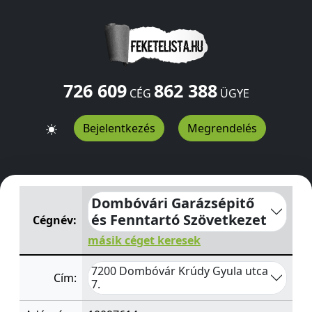
726 609
862 388
CÉG
ÜGYE
Bejelentkezés
Megrendelés
Dombóvári Garázsépitő és Fenntartó Szövetkezet
Krúdy
Dombóvári Garázsépitő
és Fenntartó Szövetkezet
Cégnév:
másik céget keresek
7200 Dombóvár Krúdy Gyula utca
Cím:
7.