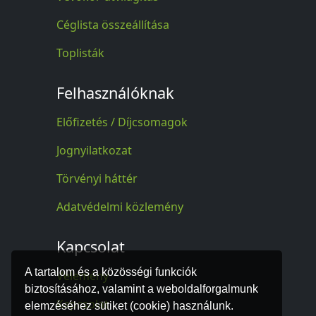
Céglista összeállítása
Toplisták
Felhasználóknak
Előfizetés / Díjcsomagok
Jognyilatkozat
Törvényi háttér
Adatvédelmi közlemény
Kapcsolat
A tartalom és a közösségi funkciók
Vélemény
biztosításához, valamint a weboldalforgalmunk
Kapcsolat
elemzéséhez sütiket (cookie) használunk.