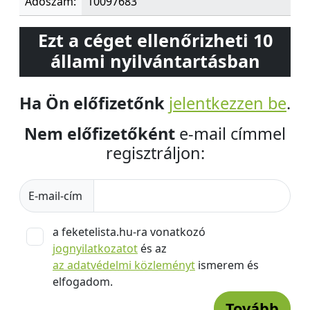
Adószám:
10097683
Ezt a céget ellenőrizheti 10
állami nyilvántartásban
Ha Ön előfizetőnk
jelentkezzen be
.
Nem előfizetőként
e-mail címmel
regisztráljon:
E-mail-cím
a feketelista.hu-ra vonatkozó
jognyilatkozatot
és az
az adatvédelmi közleményt
ismerem és
elfogadom.
Tovább