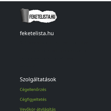
feketelista.hu
© A feketelista.hu-ról nyert bármilyen
információ sajtóbeli nyilvánosságra
hozatalakor a forrás közlése
kötelező!
Szolgáltatások
Cégellenőrzés
Cégfigyeltetés
Vevőkör-átvilágítás