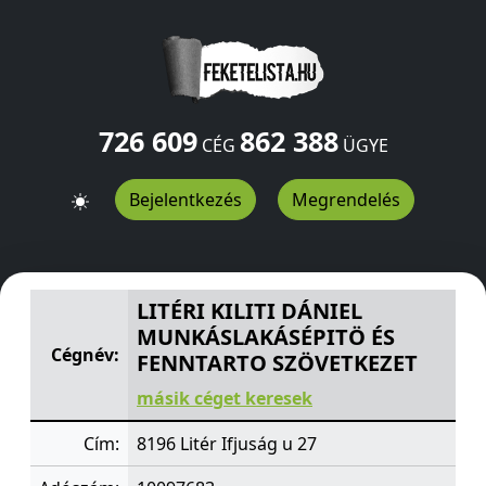
726 609
862 388
CÉG
ÜGYE
Bejelentkezés
Megrendelés
LITÉRI KILITI DÁNIEL MUNKÁSLAKÁSÉPITÖ ÉS FENNTAR
LITÉRI KILITI DÁNIEL
MUNKÁSLAKÁSÉPITÖ ÉS
Cégnév:
FENNTARTO SZÖVETKEZET
másik céget keresek
Cím:
8196 Litér Ifjuság u 27