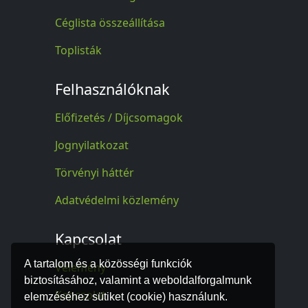
Céglista összeállítása
Toplisták
Felhasználóknak
Előfizetés / Díjcsomagok
Jognyilatkozat
Törvényi háttér
Adatvédelmi közlemény
Kapcsolat
A tartalom és a közösségi funkciók
Vélemény
biztosításához, valamint a weboldalforgalmunk
Kapcsolat
elemzéséhez sütiket (cookie) használunk.